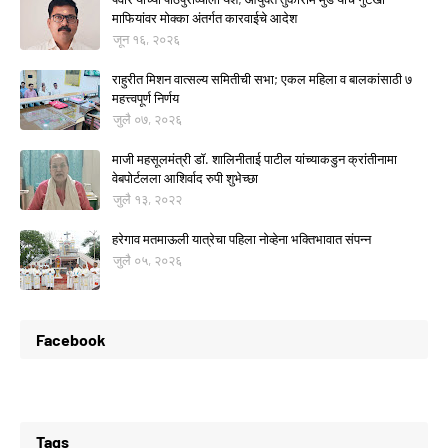
माफियांवर मोक्का अंतर्गत कारवाईचे आदेश
जून १६, २०२६
राहुरीत मिशन वात्सल्य समितीची सभा; एकल महिला व बालकांसाठी ७
महत्त्वपूर्ण निर्णय
जुलै ०७, २०२६
माजी महसूलमंत्री डॉ. शालिनीताई पाटील यांच्याकडुन क्रांतीनामा
वेबपोर्टलला आशिर्वाद रुपी शुभेच्छा
जुलै १३, २०२२
हरेगाव मतमाऊली यात्रेचा पहिला नोव्हेना भक्तिभावात संपन्न
जुलै ०५, २०२६
Facebook
Tags