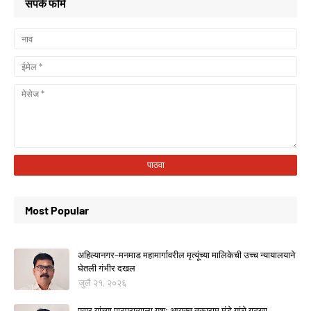
संपर्क फॉर्म
Most Popular
अहिल्यानगर–मनमाड महामार्गावरील मृत्यूंच्या मालिकेची उच्च न्यायालयाने
घेतली गंभीर दखल
जुलै २१, २०२६
पवार यांच्या पाठपुराव्याला यश; आयुक्त तुकाराम मुंडे यांचे गुटखा