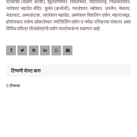
प्रकाशा (दक्षिण काशी), शूलपाणेश्वर, विमलेश्वर, मिठीतलाई, निळकंठेश्वर,
नारेश्वर महादेव मंदिर, कुबेर (कर्नाली), गरुडेश्वर, महेश्वर, उज्जैन, नेमावर,
भेडाघाट, अमरकंटक, जालेश्वर महादेव, अमरेश्वर शिवलिंग दर्शन, महाराजपूर,
होशंगाबाद तसेच ओंकारेश्वर ज्योतिर्लिंग दर्शन व नर्मदा परिक्रमा संकल्प अशा
विविध पवित्र तीर्थक्षेत्रांचे दर्शन यात्रेकरूंना घडणार आहे.
टिप्पणी पोस्ट करा
0 टिप्पण्या