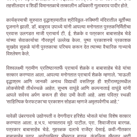
तहसीलदार व शिर्डी विमानतळाचे तत्कालीन अधिकारी गुलाबराव पादीर होते.
कार्यक्रमाची सुरुवात वृद्धाश्रमातील श्रीविठ्ठल-रुक्मिणी मंदिरातील मूर्तींच्या
पूजनाने झाली. डॉ. बाबुराव उपाध्ये यांनी आपल्या मनोगतात पुस्तकनिर्मितीचा
प्रवास उलगडत माजी प्राचार्य टी. ई. शेळके व पत्रकार बाबासाहेब चेडे
यांच्या सेवाकार्याचा गौरवपूर्ण उल्लेख केला. पुष्पा प्रकाशनचे प्रकाशक
सुखदेव सुकळे यांनी पुस्तकाचा परिचय करून देत त्याच्या वैचारिक गाभ्याचे
विश्लेषण केले.
विश्वलक्ष्मी ग्रामीण प्रतिष्ठानतर्फे प्राचार्य शेळके व बाबासाहेब चेडे यांचा
सत्कार करण्यात आला. आपल्या मनोगतात प्राचार्य शेळके म्हणाले, “माऊली
वृद्धाश्रम आणि जानकी अनाथ विद्यार्थी वसतिगृह ही श्रीरामपूरमधील
लोकसेवेची तीर्थस्थळे आहेत. सुभाष वाघुंडे आणि कल्पनाताई वाघुंडे यांनी
आपले सर्वस्व अर्पण करून ही सेवा उभी केली आहे. अशा पवित्र स्थळी
‘साहित्यिक फेरफटका’चा प्रकाशन सोहळा म्हणजे अमृतपर्वणीच आहे.”
यावेळी उंबरगावचे उद्योगपती व देणगीदार हरिशेठ भोसले यांचा विशेष सत्कार
करण्यात आला. ह.भ.प. भागवतराव मुठे पाटील, प्रा. शिवाजीराव बारगळ,
पत्रकार बाबासाहेब चेडे, गृहरक्षक दलाचे राजेंद्र देसाई, कवी-गीतकार
बाबासाहेब पवार, आरोग्यमित्र भीमराज बागूल, कुंडलिक खैरनार आदी