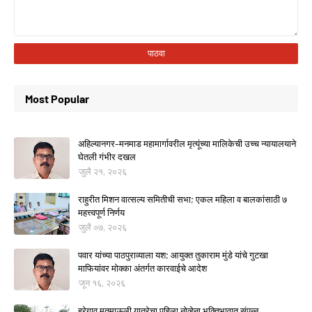
Most Popular
अहिल्यानगर–मनमाड महामार्गावरील मृत्यूंच्या मालिकेची उच्च न्यायालयाने
घेतली गंभीर दखल
जुलै २१, २०२६
राहुरीत मिशन वात्सल्य समितीची सभा; एकल महिला व बालकांसाठी ७
महत्त्वपूर्ण निर्णय
जुलै ०७, २०२६
पवार यांच्या पाठपुराव्याला यश; आयुक्त तुकाराम मुंडे यांचे गुटखा
माफियांवर मोक्का अंतर्गत कारवाईचे आदेश
जून १६, २०२६
हरेगाव मतमाऊली यात्रेचा पहिला नोव्हेना भक्तिभावात संपन्न