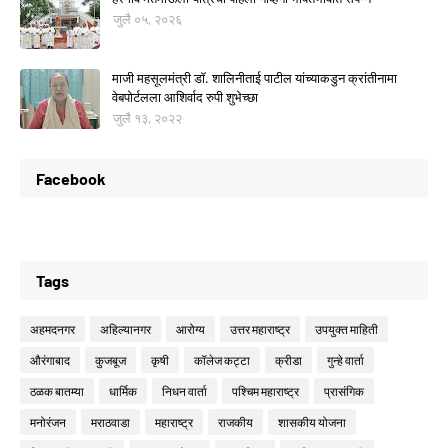
जुलै ०५, २०२६
माजी महसूलमंत्री डॉ. शालिनीताई पाटील यांच्याकडुन क्रांतीनामा
वेबपोर्टलला आशिर्वाद रुपी शुभेच्छा
जुलै १३, २०२२
Facebook
Tags
अहमदनगर
अहिल्यानगर
आरोग्य
उत्तर महाराष्ट्र
उपयुक्त माहिती
औरंगाबाद
कुजबूज
कृषी
कॉलेज कट्टा
क्रीडा
गुन्हे वार्ता
ठळक बातम्या
धार्मिक
निधन वार्ता
पश्चिम महाराष्ट्र
प्रासंगिक
मनोरंजन
मराठवाडा
महाराष्ट्र
राजकीय
शासकीय योजना