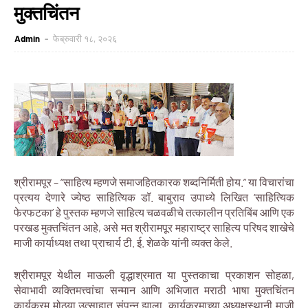
मुक्तचिंतन
Admin
फेब्रुवारी १८, २०२६
श्रीरामपूर – “साहित्य म्हणजे समाजहितकारक शब्दनिर्मिती होय.” या विचारांचा
प्रत्यय देणारे ज्येष्ठ साहित्यिक डॉ. बाबुराव उपाध्ये लिखित ‘साहित्यिक
फेरफटका’ हे पुस्तक म्हणजे साहित्य चळवळीचे तत्कालीन प्रतिबिंब आणि एक
परखड मुक्तचिंतन आहे, असे मत श्रीरामपूर महाराष्ट्र साहित्य परिषद शाखेचे
माजी कार्याध्यक्ष तथा प्राचार्य टी. ई. शेळके यांनी व्यक्त केले.
श्रीरामपूर येथील माऊली वृद्धाश्रमात या पुस्तकाचा प्रकाशन सोहळा,
सेवाभावी व्यक्तिमत्त्वांचा सन्मान आणि अभिजात मराठी भाषा मुक्तचिंतन
कार्यक्रम मोठ्या उत्साहात संपन्न झाला. कार्यक्रमाच्या अध्यक्षस्थानी माजी