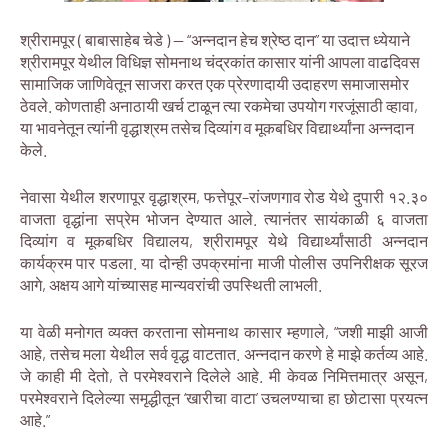
श्रीरामपूर ( बाबासाहेब चेडे ) — “अन्नदान हेच श्रेष्ठ दान” या उदात्त ध्येयाने
श्रीरामपूर येथील विधिज्ञ सोमनाथ चंद्रकांत कासार यांनी आपला वाढदिवस
सामाजिक जाणिवेतून साजरा करत एक प्रेरणादायी उदाहरण समाजासमोर
ठेवले. कोणताही अनाठायी खर्च टाळून त्या रकमेचा उपयोग गरजूंसाठी व्हावा,
या भावनेतून त्यांनी वृद्धाश्रम तसेच दिव्यांग व मूकबधिर विद्यार्थ्यांना अन्नदान
केले.
नेवासा येथील शरणापूर वृद्धाश्रम, फत्तेपूर–रांजणगाव रोड येथे दुपारी १२.३०
वाजता वृद्धांना सप्रेम भोजन देण्यात आले. त्यानंतर सायंकाळी ६ वाजता
दिव्यांग व मूकबधिर विद्यालय, श्रीरामपूर येथे विद्यार्थ्यांसाठी अन्नदान
कार्यक्रम पार पडला. या दोन्ही उपक्रमांना माजी पोलीस उपनिरीक्षक सूरज
आगे, अक्षय आगे यांच्यासह मान्यवरांची उपस्थिती लाभली.
या वेळी मनोगत व्यक्त करताना सोमनाथ कासार म्हणाले, “जशी माझी आजी
आहे, तसेच मला येथील सर्व वृद्ध वाटतात. अन्नदान करणे हे माझे कर्तव्य आहे.
जे काही मी देतो, ते परमेश्वराने दिलेले आहे. मी केवळ निमित्तमात्र असून,
परमेश्वराने दिलेल्या समृद्धीतून ‘खारीचा वाटा’ उचलण्याचा हा छोटासा प्रयत्न
आहे.”