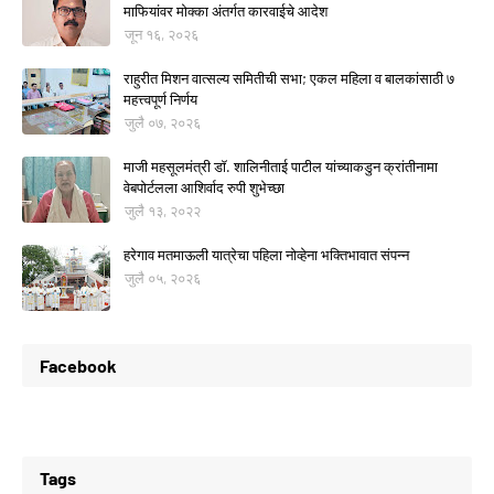
माफियांवर मोक्का अंतर्गत कारवाईचे आदेश
जून १६, २०२६
राहुरीत मिशन वात्सल्य समितीची सभा; एकल महिला व बालकांसाठी ७
महत्त्वपूर्ण निर्णय
जुलै ०७, २०२६
माजी महसूलमंत्री डॉ. शालिनीताई पाटील यांच्याकडुन क्रांतीनामा
वेबपोर्टलला आशिर्वाद रुपी शुभेच्छा
जुलै १३, २०२२
हरेगाव मतमाऊली यात्रेचा पहिला नोव्हेना भक्तिभावात संपन्न
जुलै ०५, २०२६
Facebook
Tags