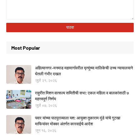
Most Popular
अहिल्यानगर–मनमाड महामार्गावरील मृत्यूंच्या मालिकेची उच्च न्यायालयाने
घेतली गंभीर दखल
जुलै २१, २०२६
राहुरीत मिशन वात्सल्य समितीची सभा; एकल महिला व बालकांसाठी ७
महत्त्वपूर्ण निर्णय
जुलै ०७, २०२६
पवार यांच्या पाठपुराव्याला यश; आयुक्त तुकाराम मुंडे यांचे गुटखा
माफियांवर मोक्का अंतर्गत कारवाईचे आदेश
जून १६, २०२६