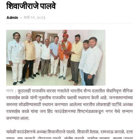
शिवाजीराजे पालवे
Admin
मार्च ११, २०२३
नगर
: कुठलाही राजकीय वारसा नसलेले भारतीय सैन्य दलातील सेवानिवृत्त सैनिक
रावसाहेब काळे यांनी नुकतीच राजकीय पक्षाची स्थापना केली आहे. जनसामान्यांच्या
समस्या सोडविण्यासाठी स्थापन करण्यात आलेल्या भारतीय लोकशाही पार्टीचे अध्यक्ष
रावसाहेब काळे यांचा जय हिंद फाउंडेशनच्या शिष्टमंडळाकडून नगर येथे सन्मान
करण्यात आला.
यावेळी फाउंडेशनचे अध्यक्ष शिवाजीराजे पालवे, शिवाजी वेताळ, रामभाऊ कराळे, दत्ता
वामन, बाबू काकडे, पोपटराव पाथरे, संतोष कराळे, अशोक कासार, सुभाष जाधव