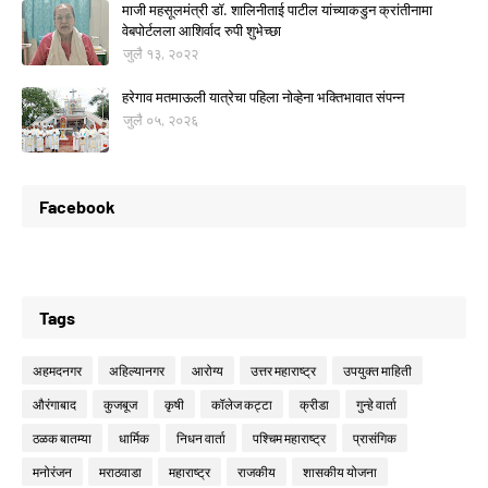
माजी महसूलमंत्री डॉ. शालिनीताई पाटील यांच्याकडुन क्रांतीनामा
वेबपोर्टलला आशिर्वाद रुपी शुभेच्छा
जुलै १३, २०२२
हरेगाव मतमाऊली यात्रेचा पहिला नोव्हेना भक्तिभावात संपन्न
जुलै ०५, २०२६
Facebook
Tags
अहमदनगर
अहिल्यानगर
आरोग्य
उत्तर महाराष्ट्र
उपयुक्त माहिती
औरंगाबाद
कुजबूज
कृषी
कॉलेज कट्टा
क्रीडा
गुन्हे वार्ता
ठळक बातम्या
धार्मिक
निधन वार्ता
पश्चिम महाराष्ट्र
प्रासंगिक
मनोरंजन
मराठवाडा
महाराष्ट्र
राजकीय
शासकीय योजना