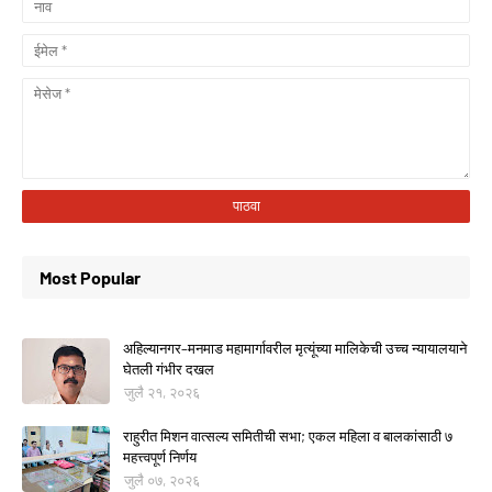
Most Popular
अहिल्यानगर–मनमाड महामार्गावरील मृत्यूंच्या मालिकेची उच्च न्यायालयाने
घेतली गंभीर दखल
जुलै २१, २०२६
राहुरीत मिशन वात्सल्य समितीची सभा; एकल महिला व बालकांसाठी ७
महत्त्वपूर्ण निर्णय
जुलै ०७, २०२६