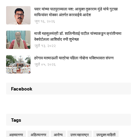
पवार यांच्या पाठपुराव्याला यश; आयुक्त तुकाराम मुंडे यांचे गुटखा
माफियांवर मोक्का अंतर्गत कारवाईचे आदेश
जून १६, २०२६
माजी महसूलमंत्री डॉ. शालिनीताई पाटील यांच्याकडुन क्रांतीनामा
वेबपोर्टलला आशिर्वाद रुपी शुभेच्छा
जुलै १३, २०२२
हरेगाव मतमाऊली यात्रेचा पहिला नोव्हेना भक्तिभावात संपन्न
जुलै ०५, २०२६
Facebook
Tags
अहमदनगर
अहिल्यानगर
आरोग्य
उत्तर महाराष्ट्र
उपयुक्त माहिती