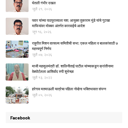
घेतली गंभीर दखल
जुलै २१, २०२६
पवार यांच्या पाठपुराव्याला यश; आयुक्त तुकाराम मुंडे यांचे गुटखा
माफियांवर मोक्का अंतर्गत कारवाईचे आदेश
जून १६, २०२६
राहुरीत मिशन वात्सल्य समितीची सभा; एकल महिला व बालकांसाठी ७
महत्त्वपूर्ण निर्णय
जुलै ०७, २०२६
माजी महसूलमंत्री डॉ. शालिनीताई पाटील यांच्याकडुन क्रांतीनामा
वेबपोर्टलला आशिर्वाद रुपी शुभेच्छा
जुलै १३, २०२२
हरेगाव मतमाऊली यात्रेचा पहिला नोव्हेना भक्तिभावात संपन्न
जुलै ०५, २०२६
Facebook