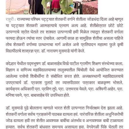
राहुरी
: राज्याच्या पश्चिम पट्ट्यात शेतकरी वर्गाने शेतीला जोडधंदा दिला आहे म्हणून
या पट्ट्यात शेतकरी आत्महत्याचे प्रमाण अल्प आहे. शेतीक्षेत्रात छोटे छोटे
उत्पन्नाचे स्रोत घेतले तर शाश्वत उत्पन्नाची हमी मिळेल त्यातून शेतकरी वर्गाला
फायदा होऊन त्यांचा स्तर उंचावेल. आगामी काळ हा सामुहिक शेतीचा असला पाहिजे
तोच शेतकरी वर्गाच्या उत्थानाचा मार्ग असेल असे प्रतिपादन महात्मा फुले कृषी
विद्यापीठाचे शास्रज्ञ प्रा. डाॅ. नारायण मुसमाडे यांनी केले.
कोल्हार येथील पद्मभुषण डाॅ. बाळासाहेब विखे पाटील ग्रामीण शिक्षण संस्थेच्या कला,
विज्ञान व वाणिज्य महाविद्यालयाच्या तालुक्यातील चिंचोली येथे आयोजित करण्यात
आलेल्या रासेयो शिबीर्थींना ते संबोधित करत होते. अध्यक्षस्थानी महाविद्यालयाचे
उपप्राचार्य डाॅ. प्रकाश पुलाटे तर व्यासपीठावर पत्रकार बाळकृष्ण भोसले,
कार्यक्रम अधिकारी प्रा. प्रविण तुपे, प्रा. उत्तमराव येवले, प्रा. अश्विनी आहेर, प्रा.
मनिषा पवने, प्रा. बाबासाहेब पेरे उपस्थित होते.
डाॅ. मुसमाडे पुढे बोलताना म्हणाले भारत शेती उत्पन्नात निर्यातक्षम देश झाला आहे.
शेतकरी वर्गाला सर्वच ग्राहकांनी पाठबळ द्यायला हवं. पारंपारिक शेतीला अधुनिकतेची
जोड द्यायला हवी तर शेतीत आवश्यक बाबींचा अंतर्भाव व अनावश्यक बाबी टाळायला
हव्यात. सर्वच शेतकरी बांधवात समन्वय असायला हवा. वेगवेगळी पिके घेतली तर