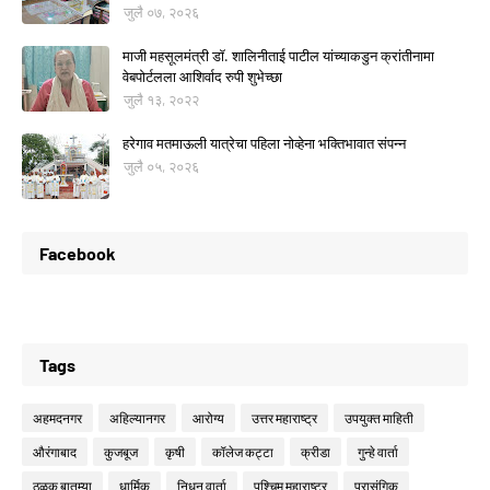
जुलै ०७, २०२६
माजी महसूलमंत्री डॉ. शालिनीताई पाटील यांच्याकडुन क्रांतीनामा
वेबपोर्टलला आशिर्वाद रुपी शुभेच्छा
जुलै १३, २०२२
हरेगाव मतमाऊली यात्रेचा पहिला नोव्हेना भक्तिभावात संपन्न
जुलै ०५, २०२६
Facebook
Tags
अहमदनगर
अहिल्यानगर
आरोग्य
उत्तर महाराष्ट्र
उपयुक्त माहिती
औरंगाबाद
कुजबूज
कृषी
कॉलेज कट्टा
क्रीडा
गुन्हे वार्ता
ठळक बातम्या
धार्मिक
निधन वार्ता
पश्चिम महाराष्ट्र
प्रासंगिक