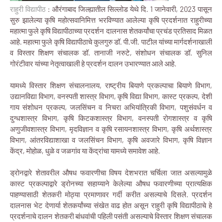
राहुरी विद्यापीठ
: औरंगाबाद जिल्ह्यातील सिल्लोड येथे दि. 1 जानेवारी, 2023 पासून
सुरु झालेल्या कृषि महोत्सवानिमित्त भरविण्यात आलेल्या कृषि प्रदर्शनात राहुरीच्या
महात्मा फुले कृषि विद्यापीठाच्या प्रदर्शन दालनास शेतकर्यांचा प्रचंड प्रतिसाद मिळत
आहे. महात्मा फुले कृषि विद्यापीठाचे कुलगुरु डॉ. पी.जी. पाटील यांच्या मार्गदर्शनाखाली
व विस्तार शिक्षण संचालक डॉ. तानाजी नरुटे, संशोधन संचालक डॉ. सुनिल
गोरंटीवार यांच्या नेतृत्वाखाली हे प्रदर्शन दालन उभारण्यात आले आहे.
यामध्ये विस्तार शिक्षण संचालनालय, राष्ट्रीय बियाणे प्रकल्पाचा बियाणे विभाग,
उद्यानविद्या विभाग, वनस्पती शास्त्र विभाग, कृषि विद्या विभाग, कास्ट प्रकल्प, देशी
गाय संशोधन प्रकल्प, जलसिंचन व निचरा अभियांत्रिकी विभाग, पशुसंवर्धन व
दुग्धशास्त्र विभाग, कृषि किटकशास्त्र विभाग, वनस्पती रोगशास्त्र व कृषि
अणुजीवशास्त्र विभाग, मृदविज्ञान व कृषि रसायनशास्त्र विभाग, कृषि अर्थशास्त्र
विभाग, आंतरविद्याशाखा व जलसिंचन विभाग, कृषि अवजारे विभाग, कृषि विज्ञान
केंद्र, मोहोळ, धुळे व जळगांव या केंद्रांचा यामध्ये समावेश आहे.
ड्रोनद्वारे शेतावरील औषध फवारणीचा विषय देशभरात चर्चिला जात असल्यामुळे
कास्ट प्रकल्पाद्वारे ड्रोनच्या सहाय्याने केलेल्या औषध फवारणीच्या प्रात्यक्षिक
पाहण्यासाठी शेतकरी मोठ्या प्रमाणावर गर्दी करीत असल्याचे दिसले. प्रदर्शन
दालनास भेट देणार्या शेतकर्यांच्या संखेत वाढ होत असून राहुरी कृषि विद्यापीठाचे हे
प्रदर्शनाचे दालन शेतकरी बांधवांची पहिली पसंती असल्याचे विस्तार शिक्षण संचालक