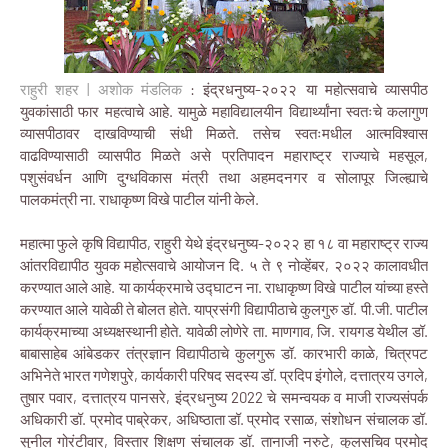
राहुरी शहर | अशोक मंडलिक
: इंद्रधनुष्य-२०२२ या महोत्सवाचे व्यासपीठ
युवकांसाठी फार महत्वाचे आहे. यामुळे महाविद्यालयीन विद्यार्थ्यांना स्वतःचे कलागुण
व्यासपीठावर दाखविण्याची संधी मिळते. तसेच स्वतःमधील आत्मविश्वास
वाढविण्यासाठी व्यासपीठ मिळते असे प्रतिपादन महाराष्ट्र राज्याचे महसूल,
पशुसंवर्धन आणि दुग्धविकास मंत्री तथा अहमदनगर व सोलापूर जिल्ह्याचे
पालकमंत्री ना. राधाकृष्ण विखे पाटील यांनी केले.
महात्मा फुले कृषि विद्यापीठ, राहुरी येथे इंद्रधनुष्य-२०२२ हा १८ वा महाराष्ट्र राज्य
आंतरविद्यापीठ युवक महोत्सवाचे आयोजन दि. ५ ते ९ नोव्हेंबर, २०२२ कालावधीत
करण्यात आले आहे. या कार्यक्रमाचे उद्घाटन ना. राधाकृष्ण विखे पाटील यांच्या हस्ते
करण्यात आले यावेळी ते बोलत होते. याप्रसंगी विद्यापीठाचे कुलगुरु डॉ. पी.जी. पाटील
कार्यक्रमाच्या अध्यक्षस्थानी होते. यावेळी लोणेरे ता. माणगाव, जि. रायगड येथील डॉ.
बाबासाहेब आंबेडकर तंत्रज्ञान विद्यापीठाचे कुलगुरू डॉ. कारभारी काळे, चित्रपट
अभिनेते भारत गणेशपुरे, कार्यकारी परिषद सदस्य डॉ. प्रदिप इंगोले, दत्तात्रय उगले,
तुषार पवार, दत्तात्रय पानसरे, इंद्रधनुष्य 2022 चे समन्वयक व माजी राज्यसंपर्क
अधिकारी डॉ. प्रमोद पाब्रेकर, अधिष्ठाता डॉ. प्रमोद रसाळ, संशोधन संचालक डॉ.
सुनील गोरंटीवार, विस्तार शिक्षण संचालक डॉ. तानाजी नरुटे, कुलसचिव प्रमोद