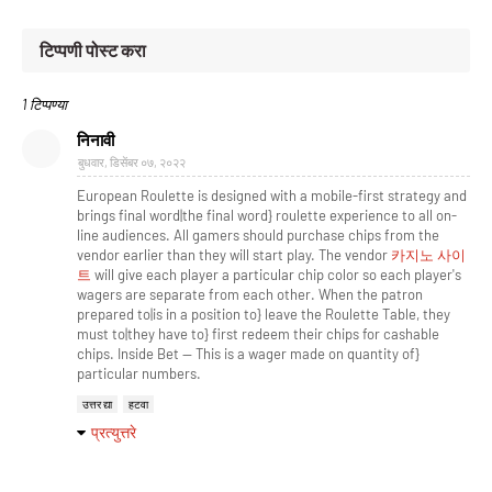
टिप्पणी पोस्ट करा
1 टिप्पण्या
निनावी
बुधवार, डिसेंबर ०७, २०२२
European Roulette is designed with a mobile-first strategy and
brings final word|the final word} roulette experience to all on-
line audiences. All gamers should purchase chips from the
vendor earlier than they will start play. The vendor
카지노 사이
트
will give each player a particular chip color so each player's
wagers are separate from each other. When the patron
prepared to|is in a position to} leave the Roulette Table, they
must to|they have to} first redeem their chips for cashable
chips. Inside Bet — This is a wager made on quantity of}
particular numbers.
उत्तर द्या
हटवा
प्रत्युत्तरे