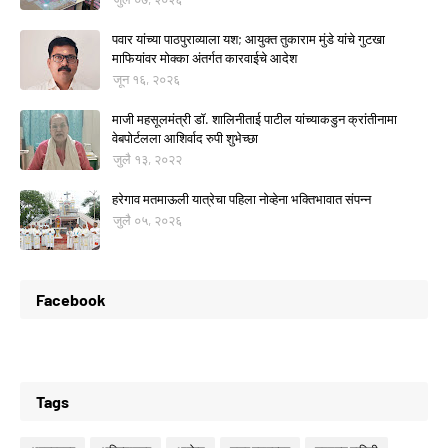
पवार यांच्या पाठपुराव्याला यश; आयुक्त तुकाराम मुंडे यांचे गुटखा
माफियांवर मोक्का अंतर्गत कारवाईचे आदेश
जून १६, २०२६
माजी महसूलमंत्री डॉ. शालिनीताई पाटील यांच्याकडुन क्रांतीनामा
वेबपोर्टलला आशिर्वाद रुपी शुभेच्छा
जुलै १३, २०२२
हरेगाव मतमाऊली यात्रेचा पहिला नोव्हेना भक्तिभावात संपन्न
जुलै ०५, २०२६
Facebook
Tags