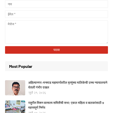
Most Popular
अहिल्यानगर–मनमाड महामार्गावरील मृत्यूंच्या मालिकेची उच्च न्यायालयाने
घेतली गंभीर दखल
जुलै २१, २०२६
राहुरीत मिशन वात्सल्य समितीची सभा; एकल महिला व बालकांसाठी ७
महत्त्वपूर्ण निर्णय
जुलै ०७, २०२६