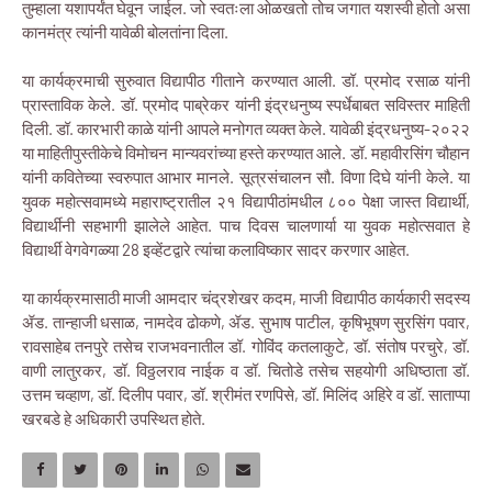
तुम्हाला यशापर्यंत घेवून जाईल. जो स्वतःला ओळखतो तोच जगात यशस्वी होतो असा
कानमंत्र त्यांनी यावेळी बोलतांना दिला.
या कार्यक्रमाची सुरुवात विद्यापीठ गीताने करण्यात आली. डॉ. प्रमोद रसाळ यांनी
प्रास्ताविक केले. डॉ. प्रमोद पाब्रेकर यांनी इंद्रधनुष्य स्पर्धेबाबत सविस्तर माहिती
दिली. डॉ. कारभारी काळे यांनी आपले मनोगत व्यक्त केले. यावेळी इंद्रधनुष्य-२०२२
या माहितीपुस्तीकेचे विमोचन मान्यवरांच्या हस्ते करण्यात आले. डॉ. महावीरसिंग चौहान
यांनी कवितेच्या स्वरुपात आभार मानले. सूत्रसंचालन सौ. विणा दिघे यांनी केले. या
युवक महोत्सवामध्ये महाराष्ट्रातील २१ विद्यापीठांमधील ८०० पेक्षा जास्त विद्यार्थी,
विद्यार्थीनी सहभागी झालेले आहेत. पाच दिवस चालणार्या या युवक महोत्सवात हे
विद्यार्थी वेगवेगळ्या 28 इव्हेंटद्वारे त्यांचा कलाविष्कार सादर करणार आहेत.
या कार्यक्रमासाठी माजी आमदार चंद्रशेखर कदम, माजी विद्यापीठ कार्यकारी सदस्य
ॲड. तान्हाजी धसाळ, नामदेव ढोकणे, ॲड. सुभाष पाटील, कृषिभूषण सुरसिंग पवार,
रावसाहेब तनपुरे तसेच राजभवनातील डॉ. गोविंद कतलाकुटे, डॉ. संतोष परचुरे, डॉ.
वाणी लातुरकर, डॉ. विठ्ठलराव नाईक व डॉ. चितोडे तसेच सहयोगी अधिष्ठाता डॉ.
उत्तम चव्हाण, डॉ. दिलीप पवार, डॉ. श्रीमंत रणपिसे, डॉ. मिलिंद अहिरे व डॉ. साताप्पा
खरबडे हे अधिकारी उपस्थित होते.