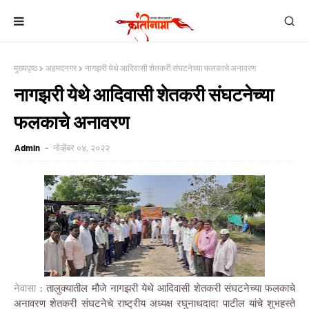
मुख्यपृष्ठ
अहमदनगर
नागझरी येथे आदिवासी शेतकरी संघटनेच्या फलकाचे अनावरण
नागझरी येथे आदिवासी शेतकरी संघटनेच्या
फलकाचे अनावरण
Admin
नोव्हेंबर ०४, २०२२
नेवासा
: तालुक्यातील मौजे नागझरी येथे आदिवासी शेतकरी संघटनेच्या फलकाचे
अनावरण शेतकरी संघटनेचे राष्ट्रीय अध्यक्ष रघुनाथदादा पाटील यांचे शुभहस्ते