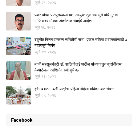
जुलै २१, २०२६
पवार यांच्या पाठपुराव्याला यश; आयुक्त तुकाराम मुंडे यांचे गुटखा
माफियांवर मोक्का अंतर्गत कारवाईचे आदेश
जून १६, २०२६
राहुरीत मिशन वात्सल्य समितीची सभा; एकल महिला व बालकांसाठी ७
महत्त्वपूर्ण निर्णय
जुलै ०७, २०२६
माजी महसूलमंत्री डॉ. शालिनीताई पाटील यांच्याकडुन क्रांतीनामा
वेबपोर्टलला आशिर्वाद रुपी शुभेच्छा
जुलै १३, २०२२
हरेगाव मतमाऊली यात्रेचा पहिला नोव्हेना भक्तिभावात संपन्न
जुलै ०५, २०२६
Facebook