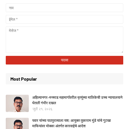
Most Popular
अहिल्यानगर–मनमाड महामार्गावरील मृत्यूंच्या मालिकेची उच्च न्यायालयाने
घेतली गंभीर दखल
जुलै २१, २०२६
पवार यांच्या पाठपुराव्याला यश; आयुक्त तुकाराम मुंडे यांचे गुटखा
माफियांवर मोक्का अंतर्गत कारवाईचे आदेश