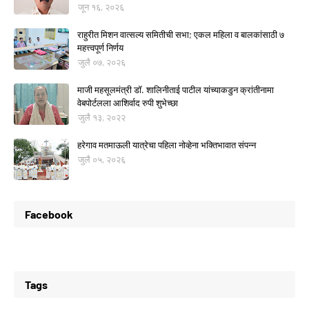
जून १६, २०२६
राहुरीत मिशन वात्सल्य समितीची सभा; एकल महिला व बालकांसाठी ७
महत्त्वपूर्ण निर्णय
जुलै ०७, २०२६
माजी महसूलमंत्री डॉ. शालिनीताई पाटील यांच्याकडुन क्रांतीनामा
वेबपोर्टलला आशिर्वाद रुपी शुभेच्छा
जुलै १३, २०२२
हरेगाव मतमाऊली यात्रेचा पहिला नोव्हेना भक्तिभावात संपन्न
जुलै ०५, २०२६
Facebook
Tags