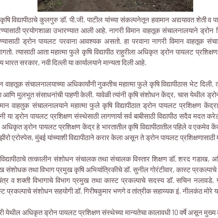
कृषि विद्यापीठाचे कुलगुरु डॉ. पी.जी. पाटील यांच्या संकल्पनेतून हवामान अद्ययावत शेती व पा
रण्यासाठी प्रयोगशाळा उभारण्यात आली आहे. नागरी विमान वाहतूक संचालनालयाने ड्रोन न
ण्यासाठी ड्रोन पायलट परवाना आवश्यक असतो. हा परवाना नागरी विमान वाहतूक सं
 लागतो. त्यासाठी आता महात्मा फुले कृषि विद्यापीठ राहुरीला अधिकृत ड्रोन पायलट प्रशिक्ष
भारत सरकार, नवी दिल्ली या कार्यालयाने मान्यता दिली आहे.
 वाहतूक संचालनालयाच्या अधिकार्यांनी नुकतीच महात्मा फुले कृषि विद्यापीठास भेट दिली. त्
ा आणि मुलभुत संसाधनांची पाहणी केली. यावेळी त्यांनी कृषि संशोधन केंद्र, चास येथील ड्रोन 
न वाहतुक संचालनालयाने महात्मा फुले कृषि विद्यापीठात ड्रोन पायलट प्रशिक्षण केंद्राच
ंनी या ड्रोन पायलट प्रशिक्षण संस्थेसाठी लागणार्या सर्व बाबीसाठी विद्यापीठ सदैव मदत कर
ले अधिकृत ड्रोन पायलट प्रशिक्षण केंद्र हे भारतातील कृषि विद्यापीठातील पहिले व एकमेव के
ंडझीरो एरोस्पेस, मुंबई यांच्याशी विद्यापीठाने करार केला असून ते ड्रोन पायलट प्रशिक्षणास
विद्यापीठाचे तत्कालीन संशोधन संचालक तथा संचालक विस्तार शिक्षण डॉ. शरद गडाख, अधि
ुख संशोधक तथा विभाग प्रमुख कृषि अभियांत्रिकीचे डॉ. सुनील गोरंटीवार, कास्ट प्रकल्पाचे 
ि यंत्र व शक्ती विभागाचे विभाग प्रमुख तथा कास्ट प्रकल्पाचे सदस्य डॉ. सचिन नलावडे, ग्
्ट प्रकल्पाचे संशोधन सहयोगी डॉ. गिरीषकुमार भणगे व तांत्रीक सहाय्यक इं. नीलकंठ मोरे य
ाहुरी येथील अधिकृत ड्रोन पायलट प्रशिक्षण संस्थेच्या मान्यतेचा कालावधी 10 वर्षे असून मुख्य क