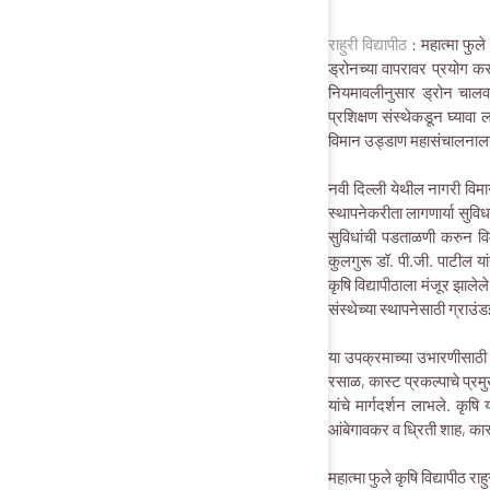
राहुरी विद्यापीठ
: महात्मा फुले 
ड्रोनच्या वापरावर प्रयोग क
नियमावलीनुसार ड्रोन चालव
प्रशिक्षण संस्थेकडून घ्यावा
विमान उड्डाण महासंचालनालय 
नवी दिल्ली येथील नागरी विमान
स्थापनेकरीता लागणार्या सुविध
सुविधांची पडताळणी करुन विमा
कुलगुरू डॉ. पी.जी. पाटील या
कृषि विद्यापीठाला मंजूर झाले
संस्थेच्या स्थापनेसाठी ग्राउ
या उपक्रमाच्या उभारणीसाठी 
रसाळ, कास्ट प्रकल्पाचे प्रम
यांचे मार्गदर्शन लाभले. कृष
आंबेगावकर व ध्रिती शाह, कास
महात्मा फुले कृषि विद्यापीठ र