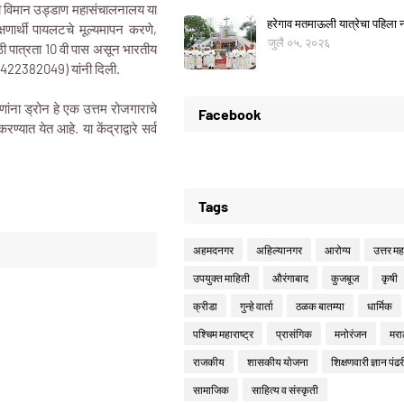
नागरी विमान उड्डाण महासंचालनालय या
हरेगाव मतमाऊली यात्रेचा पहिला नो
्षणार्थी पायलटचे मूल्यमापन करणे,
जुलै ०५, २०२६
ाठी पात्रता 10 वी पास असून भारतीय
9422382049) यांनी दिली.
ंना ड्रोन हे एक उत्तम रोजगाराचे
Facebook
्यात येत आहे. या केंद्राद्वारे सर्व
Tags
अहमदनगर
अहिल्यानगर
आरोग्य
उत्तर महा
उपयुक्त माहिती
औरंगाबाद
कुजबूज
कृषी
क्रीडा
गुन्हे वार्ता
ठळक बातम्या
धार्मिक
पश्चिम महाराष्ट्र
प्रासंगिक
मनोरंजन
मरा
राजकीय
शासकीय योजना
शिक्षणवारी ज्ञान पंढर
सामाजिक
साहित्य व संस्कृती