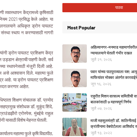
णी व्यवस्थापन केंद्रामध्ये कृषिसाठी
ियम 2021 प्रसिद्ध केले आहेत. या
चालनालयाने अधिकृत ड्रोन पायलट
Most Popular
ण संस्था स्थाप न करण्यासाठी नागरी
अहिल्यानगर–मनमाड महामार्गावरील म
यांनी ड्रोन पायलट प्रशिक्षण केंद्र
न्यायालयाने घेतली गंभीर दखल
उड्डान क्षेत्राची पाहणी केली. सर्व
जुलै २१, २०२६
्या स्थापनेसाठी मंजुरी दिली आहे.
पवार यांच्या पाठपुराव्याला यश; आयुक
ेल असे आश्वासन दिले. महात्मा फुले
माफियांवर मोक्का अंतर्गत कारवाई
ंद्र आहे. या ड्रोन पायलट प्रशिक्षण
जून १६, २०२६
ाठी मदत करणार आहेत.
राहुरीत मिशन वात्सल्य समितीची
ष्ठाता शिक्षण संचालक डॉ. प्रमोद
बालकांसाठी ७ महत्त्वपूर्ण निर्णय
सहप्रमुख संशोधक डॉ. मुकुंद शिंदे,
जुलै ०७, २०२६
राउंडझीरो एरोस्पेस, मुंबईचे राहुल
ांनी यासाठी विशेष मेहनत घेतली.
माजी महसूलमंत्री डॉ. शालिनीताई 
क्रांतीनामा वेबपोर्टलला आशिर्वाद रु
जुलै १३, २०२२
ार्यालय महात्मा फुले कृषि विद्यापीठ,