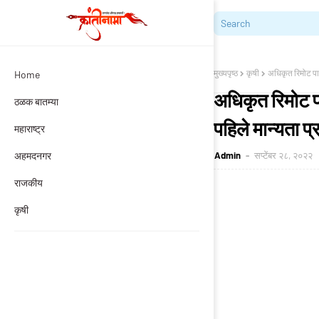
मुख्यपृष्ठ
कृषी
अधिकृत रिमोट पायल
Home
अधिकृत रिमोट पा
ठळक बातम्या
पहिले मान्यता प्र
महाराष्ट्र
अहमदनगर
Admin
सप्टेंबर २८, २०२२
राजकीय
कृषी