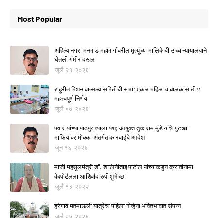
Most Popular
अहिल्यानगर–मनमाड महामार्गावरील मृत्यूंच्या मालिकेची उच्च न्यायालयाने
घेतली गंभीर दखल
जुलै २१, २०२६
राहुरीत मिशन वात्सल्य समितीची सभा; एकल महिला व बालकांसाठी ७
महत्त्वपूर्ण निर्णय
जुलै ०७, २०२६
पवार यांच्या पाठपुराव्याला यश; आयुक्त तुकाराम मुंडे यांचे गुटखा
माफियांवर मोक्का अंतर्गत कारवाईचे आदेश
जून १६, २०२६
माजी महसूलमंत्री डॉ. शालिनीताई पाटील यांच्याकडुन क्रांतीनामा
वेबपोर्टलला आशिर्वाद रुपी शुभेच्छा
जुलै १३, २०२२
हरेगाव मतमाऊली यात्रेचा पहिला नोव्हेना भक्तिभावात संपन्न
जुलै ०५, २०२६