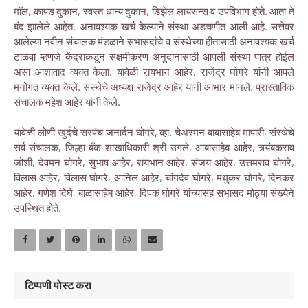
माॅल, कापड दुकान, स्वस्त धान्य दुकान, डिझेल लायसन्स व उपविभाग होते. आता ते
बंद झालेले आहेत. अनावश्यक खर्च केल्याने संस्था अडचणीत आली आहे. सत्तेवर
आलेल्या नवीन संचालक मंडळाने सभासदांचे व संस्थेच्या हीतासाठी अनावश्यक खर्च
टाळवा म्हणजे केंद्राकडून सक्षमीकरण अनुदानासाठी आपली संस्था पात्र होईल
असा आशावाद व्यक्त केला. यावेळी रायभान आहेर, राजेंद्र घोगरे यांनी आपले
मनोगत व्यक्त केले. संस्थेचे अध्यक्ष राजेंद्र आहेर यांनी आभार मानले. प्रास्ताविक
संचालक महेश आहेर यांनी केले.
यावेळी लोणी खुर्दचे सरपंच जनार्दन घोगरे, व्हा. चेअरमन बाबासाहेब मापारी, संस्थेचे
सर्व संचालक, जिल्हा बँक शाखाधिकारी श्री उगले, आबासाहेब आहेर, त्र्यंबकराव
जोशी, देवमन घोगरे, सुभाष आहेर, रायभान आहेर, संजय आहेर, उत्तमराव घोगरे,
विलास आहेर, विलास घोगरे, आनिल आहेर, चांगदेव घोगरे, मधुकर घोगरे, दिनकर
आहेर, गणेश दिघे, बाळासाहेब आहेर, दिपक घोगरे यांच्यासह सभासद मोठ्या संख्येने
उपस्थित होते.
टिप्पणी पोस्ट करा