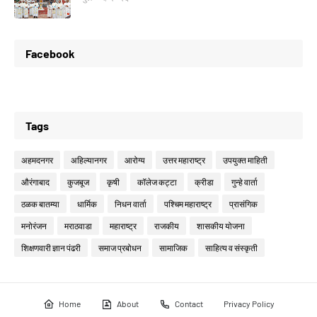
Facebook
Tags
अहमदनगर
अहिल्यानगर
आरोग्य
उत्तर महाराष्ट्र
उपयुक्त माहिती
औरंगाबाद
कुजबूज
कृषी
कॉलेज कट्टा
क्रीडा
गुन्हे वार्ता
ठळक बातम्या
धार्मिक
निधन वार्ता
पश्चिम महाराष्ट्र
प्रासंगिक
मनोरंजन
मराठवाडा
महाराष्ट्र
राजकीय
शासकीय योजना
शिक्षणवारी ज्ञान पंढरी
समाज प्रबोधन
सामाजिक
साहित्य व संस्कृती
Home
About
Contact
Privacy Policy