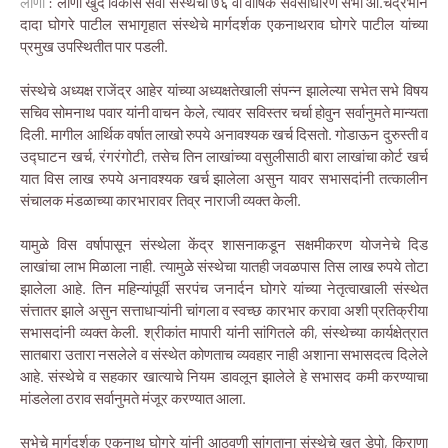
लोणी
: लोणी खुर्द विकास सेवा संस्थेची ७६ वी वार्षिक सर्वसाधारण सभा आ.चंद्रभान
दादा घोगरे पाटील सभागृहात संस्थेचे मार्गदर्शक एकनाथराव घोगरे पाटील यांच्या
प्रमुख उपस्थितीत पार पडली.
संस्थेचे अध्यक्ष राजेंद्र आहेर यांच्या अध्यक्षतेखाली संपन्न झालेल्या सभेत सभे विषय
सचिव सोमनाथ पवार यांनी वाचन केले, त्यावर सविस्तर चर्चा होवुन सर्वानुमते मान्यता
दिली. मागील आर्थिक वर्षात लाखो रुपये अनावश्यक खर्च दिसतो. गोडाऊन दुरुस्ती व
उद्घाटन खर्च, रंगरंगोटी, तसेच तिन लाखांच्या वसुलीसाठी बारा लाखांचा कोर्ट खर्च
यात विस लाख रुपये अनावश्यक खर्च झालेला असुन यावर सभासदांनी तत्कालीन
संचालक मंडळाच्या कारभारावर तिव्र नाराजी व्यक्त केली.
यामुळे विस वर्षापासून संस्थेला केंद्र शासनाकडून सक्षमीकरण योजनेचे दिड
लाखांचा लाभ मिळाला नाही. त्यामुळे संस्थेचा यातही जवळपास तिस लाख रुपये तोटा
झालेला आहे. तिन महिन्यांपूर्वी सरपंच जनार्दन घोगरे यांच्या नेतृत्वाखाली संस्थेत
संत्तातर झाले असुन सत्ताधाऱ्यांनी चांगला व स्वच्छ कारभार करावा अशी प्रतिक्रीया
सभासदांनी व्यक्त केली. श्रीकांत मापारी यांनी सांगितले की, संस्थेच्या कार्यक्षेत्रात
सातबारा उतारा नसलेले व संस्थेत कोणताच व्यवहार नाही अशाना सभासदत्व दिलेले
आहे. संस्थेचे व सहकार खात्याचे नियम डावलून झालेले हे सभासद कमी करण्याचा
मांडलेला ठराव सर्वानुमते मंजूर करण्यात आला.
सभेचे मार्गदर्शक एकनाथ घोगरे यांनी आठवणी सांगताना संस्थेचे खत डेपो, किराणा