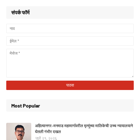
संपर्क फॉर्म
Most Popular
अहिल्यानगर–मनमाड महामार्गावरील मृत्यूंच्या मालिकेची उच्च न्यायालयाने
घेतली गंभीर दखल
जुलै २१, २०२६