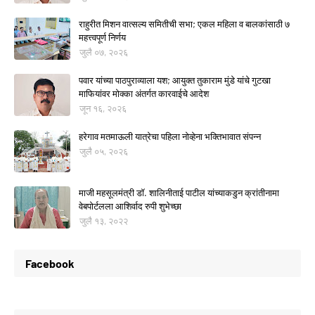
राहुरीत मिशन वात्सल्य समितीची सभा; एकल महिला व बालकांसाठी ७
महत्त्वपूर्ण निर्णय
जुलै ०७, २०२६
पवार यांच्या पाठपुराव्याला यश; आयुक्त तुकाराम मुंडे यांचे गुटखा
माफियांवर मोक्का अंतर्गत कारवाईचे आदेश
जून १६, २०२६
हरेगाव मतमाऊली यात्रेचा पहिला नोव्हेना भक्तिभावात संपन्न
जुलै ०५, २०२६
माजी महसूलमंत्री डॉ. शालिनीताई पाटील यांच्याकडुन क्रांतीनामा
वेबपोर्टलला आशिर्वाद रुपी शुभेच्छा
जुलै १३, २०२२
Facebook