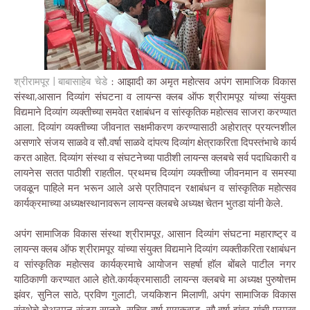
श्रीरामपूर | बाबासाहेब चेडे
: आझादी का अमृत महोत्सव अपंग सामाजिक विकास
संस्था,आसान दिव्यांग संघटना व लायन्स क्लब ऑफ श्रीरामपूर यांच्या संयुक्त
विद्यमाने दिव्यांग व्यक्तीच्या समवेत रक्षाबंधन व सांस्कृतिक महोत्सव साजरा करण्यात
आला. दिव्यांग व्यक्तीच्या जीवनात सक्षमीकरण करण्यासाठी अहोरात्र प्रयत्नशील
असणारे संजय साळवे व सौ.वर्षा साळवे दांपत्य दिव्यांग क्षेत्राकरिता दिपस्तंभाचे कार्य
करत आहेत. दिव्यांग संस्था व संघटनेच्या पाठीशी लायन्स क्लबचे सर्व पदाधिकारी व
लायनेस सतत पाठीशी राहतील. प्रथमच दिव्यांग व्यक्तीच्या जीवनमान व समस्या
जवळून पाहिले मन भरून आले असे प्रतिपादन रक्षाबंधन व सांस्कृतिक महोत्सव
कार्यक्रमाच्या अध्यक्षस्थानावरून लायन्स क्लबचे अध्यक्ष चेतन भुतडा यांनी केले.
अपंग सामाजिक विकास संस्था श्रीरामपूर, आसान दिव्यांग संघटना महाराष्ट्र व
लायन्स क्लब ऑफ श्रीरामपूर यांच्या संयुक्त विद्यमाने दिव्यांग व्यक्तीकरिता रक्षाबंधन
व सांस्कृतिक महोत्सव कार्यक्रमाचे आयोजन सहर्षा हाॅल बोंबले पाटील नगर
याठिकाणी करण्यात आले होते.कार्यक्रमासाठी लायन्स क्लबचे मा अध्यक्ष पुरुषोत्तम
झंवर, सुनिल साठे, प्रविण गुलाटी, जयकिशन मिलाणी, अपंग सामाजिक विकास
संस्थेचे चेअरमन संजय साळवे, सचिव वर्षा गायकवाड, सौ.वर्षा झंवर यांची प्रमुख