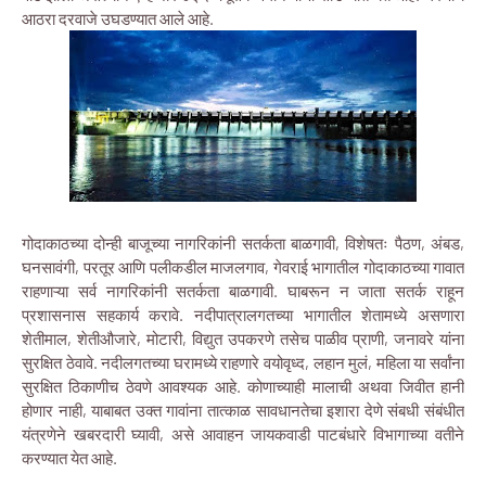
आठरा दरवाजे उघडण्यात आले आहे.
गोदाकाठच्या दोन्ही बाजूच्या नागरिकांनी सतर्कता बाळगावी, विशेषतः पैठण, अंबड,
घनसावंगी, परतूर आणि पलीकडील माजलगाव, गेवराई भागातील गोदाकाठच्या गावात
राहणाऱ्या सर्व नागरिकांनी सतर्कता बाळगावी. घाबरून न जाता सतर्क राहून
प्रशासनास सहकार्य करावे. नदीपात्रालगतच्या भागातील शेतामध्ये असणारा
शेतीमाल, शेतीऔजारे, मोटारी, विद्युत उपकरणे तसेच पाळीव प्राणी, जनावरे यांना
सुरक्षित ठेवावे. नदीलगतच्या घरामध्ये राहणारे वयोवृध्द, लहान मुलं, महिला या सर्वांना
सुरक्षित ठिकाणीच ठेवणे आवश्यक आहे. कोणाच्याही मालाची अथवा जिवीत हानी
होणार नाही, याबाबत उक्त गावांना तात्काळ सावधानतेचा इशारा देणे संबधी संबंधीत
यंत्रणेने खबरदारी घ्यावी, असे आवाहन जायकवाडी पाटबंधारे विभागाच्या वतीने
करण्यात येत आहे.