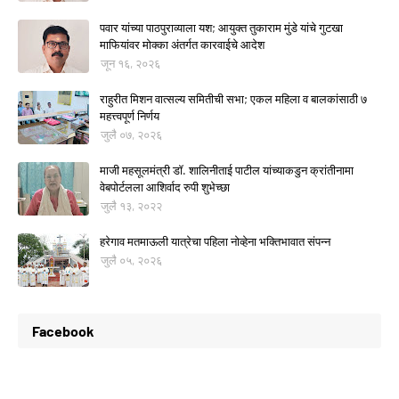
पवार यांच्या पाठपुराव्याला यश; आयुक्त तुकाराम मुंडे यांचे गुटखा
माफियांवर मोक्का अंतर्गत कारवाईचे आदेश
जून १६, २०२६
राहुरीत मिशन वात्सल्य समितीची सभा; एकल महिला व बालकांसाठी ७
महत्त्वपूर्ण निर्णय
जुलै ०७, २०२६
माजी महसूलमंत्री डॉ. शालिनीताई पाटील यांच्याकडुन क्रांतीनामा
वेबपोर्टलला आशिर्वाद रुपी शुभेच्छा
जुलै १३, २०२२
हरेगाव मतमाऊली यात्रेचा पहिला नोव्हेना भक्तिभावात संपन्न
जुलै ०५, २०२६
Facebook