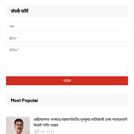
संपर्क फॉर्म
Most Popular
अहिल्यानगर–मनमाड महामार्गावरील मृत्यूंच्या मालिकेची उच्च न्यायालयाने
घेतली गंभीर दखल
जुलै २१, २०२६