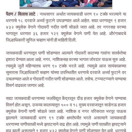
पैठण / विलास लाटे
: नाथसागर अर्थात जायकवाडी धरण ९० टक्के भरल्याने या
धरणाचे १८ दरवाजे अर्ध्या फुटाने उघडण्यात आले आहेत. सद्या धरणातून ९ हजार
४३२ क्युसेक वेगाने गोदावरी नदीत पाणी सोडले जात आहे. तर नगरसह वरच्या
भागातून धरणात ३६ हजार १२९ क्युसेक वेगाने पाणी येत आहे. औरंगाबादचे
जिल्हाधिकारी सुनिल चव्हाण यांनी ही माहिती दिली.
जायकवाडी धरणातून पाणी सोडण्यात आल्याने गोदावरी काठच्या गावांना सतर्कतेचा
इशारा देण्यात आला आहे. नगर, नाशिकसह वरच्या भागात जोरदार पाऊस सुरु आहे.
त्यामुळे जुलै महिन्यातच धरण ९० टक्के भरले आहे. त्यामुळे आज सायंकाळच्या
सुमारास जिल्हाधिकारी चव्हाण यांच्या उपस्थितीत धरणाचे दरवाजे अर्ध्या फुटाने वर
उचलण्यात आले व गोदावरी नदीत पाणी सोडण्यात आले. तसेच, टप्प्याटप्प्याने पाण्याचा
विसर्ग वाढवला जाणार आहे.
सद्या जायकवाडी धरणाच्या जलविद्युत केंद्रातून दीड हजार क्युसेक वेगाने पाण्याचा
विसर्ग होत असून, उजव्या कालव्यातून ५०० व १८ मुख्य दरवाजातून साडेनऊ हजार
क्युसेक वेगानी पाणी सोडले जात आहे. नाशिक व नगर परिसरात भरपूर पाऊस
झाल्याने जायकवाडी धरण ९१ टक्के क्षमतेपर्यंत भरले असल्याने जायकवाडी
धरणाच्या पाणीपातळी मध्ये झपाटयाने वाढ होत आहे. त्यामुळे पाणी पातळीत झपाट्याने
वाढ झाली असल्याने ९ हजार ४३२ क्यूसेक वेगाने पाणी सोडण्यात येत आहे. धरणाचे