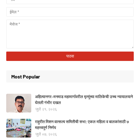
Most Popular
अहिल्यानगर–मनमाड महामार्गावरील मृत्यूंच्या मालिकेची उच्च न्यायालयाने
घेतली गंभीर दखल
जुलै २१, २०२६
राहुरीत मिशन वात्सल्य समितीची सभा; एकल महिला व बालकांसाठी ७
महत्त्वपूर्ण निर्णय
जुलै ०७, २०२६