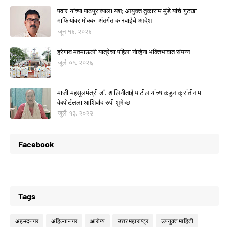
पवार यांच्या पाठपुराव्याला यश; आयुक्त तुकाराम मुंडे यांचे गुटखा
माफियांवर मोक्का अंतर्गत कारवाईचे आदेश
जून १६, २०२६
हरेगाव मतमाऊली यात्रेचा पहिला नोव्हेना भक्तिभावात संपन्न
जुलै ०५, २०२६
माजी महसूलमंत्री डॉ. शालिनीताई पाटील यांच्याकडुन क्रांतीनामा
वेबपोर्टलला आशिर्वाद रुपी शुभेच्छा
जुलै १३, २०२२
Facebook
Tags
अहमदनगर
अहिल्यानगर
आरोग्य
उत्तर महाराष्ट्र
उपयुक्त माहिती