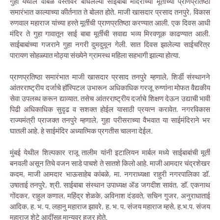
गुहा येथील वाबळे वस्तीवर बांधलेल्या साईबाबा मंदिराच्या मूर्तीच्या प्राणप्रतिष्ठा
समारंभात काल्याच्या कीर्तनात ते बोलत होते. माजी खासदार प्रसाद तनपुरे, विकास
रुणवाल महाराज यांच्या हस्ते मूर्तीची प्राणप्रतिष्ठा करण्यात आली. एक दिवस आधी
मंदिर ते गुहा गावातून साई बाबा मूर्तीची सवाद्य भव्य मिरवणूक काढण्यात आली.
साईबाबांच्या गजराने गुहा नगरी दुमदुमून गेली. सात दिवस झालेल्या साईचरित्र
पारायण सोहळ्यात मोठ्या संख्येने ग्रामस्थ महिला सहभागी झाल्या होत्या.
प्राणप्रतिष्ठा समारंभात माजी खासदार प्रसाद तनपुरे म्हणाले, शिर्डी संस्थानने
आंतरराष्ट्रीय दर्जाचे हॉस्पिटल उभारून अधिकाधिक गरजू रुग्णांना मोफत वैद्यकीय
सेवा उपलब्ध करून द्याव्यात. तसेच आंतरराष्ट्रीय दर्जाचे शिक्षण देऊन उद्याची भावी
पिढी अधिकाधिक सुदृढ व सशक्त होईल यासाठी प्रयत्न करावेत. नगरविकास
राज्यमंत्री प्राजक्त तनपुरे म्हणाले, गुहा परीसराच्या वैभवात या साईमंदिराने भर
घातली आहे. हे साईमंदिर अध्यात्मिक प्रगतीस चालना देईल.
मुंबई येथील शिल्पकार राजू तालीम यांनी इटालियन मार्बल मध्ये साईबाबांची मूर्ती
बनवली असून तिचे वजन साडे पाचशे ते सातशे किलो आहे. माजी आमदार चंद्रशेखर
कदम, माजी आमदार भाऊसाहेब कांबळे, मा. नगराध्यक्षा राहुरी नगरपालिका डॉ.
उषाताई तनपुरे, श्री. साईबाबा संस्थान उपाध्यक्ष ॲड जगदीश सावंत, डॉ. एकनाथ
गोंदकर, राहुल कणाल, महिंद्र शेळके, अविनाश दंडवते, सचिन गुजर, अनुराधाताई
आदिक, ह. भ. प. लहानु महाराज झावरे, ह. भ. प. संजय महाराज म्हसे, ह.भ.प. संजय
महाराज शेटे आदींसह मान्यवर हजर होते.