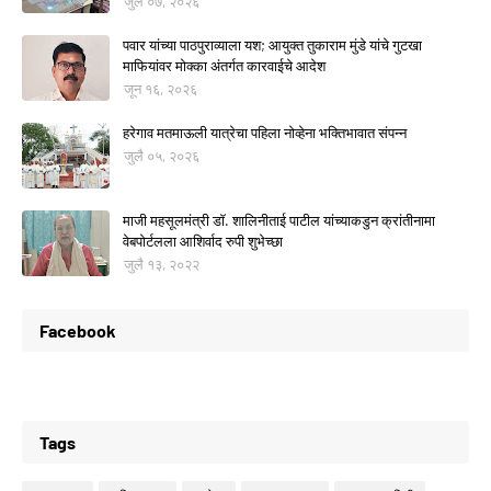
जुलै ०७, २०२६
पवार यांच्या पाठपुराव्याला यश; आयुक्त तुकाराम मुंडे यांचे गुटखा
माफियांवर मोक्का अंतर्गत कारवाईचे आदेश
जून १६, २०२६
हरेगाव मतमाऊली यात्रेचा पहिला नोव्हेना भक्तिभावात संपन्न
जुलै ०५, २०२६
माजी महसूलमंत्री डॉ. शालिनीताई पाटील यांच्याकडुन क्रांतीनामा
वेबपोर्टलला आशिर्वाद रुपी शुभेच्छा
जुलै १३, २०२२
Facebook
Tags