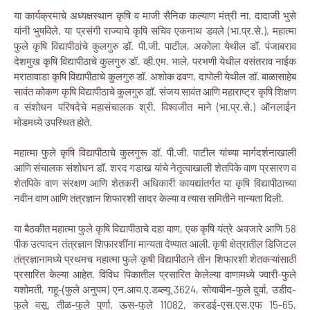
या कार्यक्रमाचे अध्यक्षस्थान कृषि व माजी सैनिक कल्याण मंत्री ना. दादाजी भुसे
यांनी भुषविले. या प्रसंगी राज्याचे कृषि सचिव एकनाथ डवले (भा.प्र.से.), महात्मा
फुले कृषि विद्यापीठांचे कुलगुरु डॉ. पी.जी. पाटील, अकोला येथील डॉ. पंजाबराव
देशमुख कृषि विद्यापीठाचे कुलगुरु डॉ. व्ही.एम. भाले, परभणी येथील वसंतराव नाईक
मराठावाडा कृषि विद्यापीठाचे कुलगुरु डॉ. अशोक ढवण, दापोली येथील डॉ. बाळासाहेब
सावंत कोकण कृषि विद्यापीठाचे कुलगुरु डॉ. संजय सावंत आणि महाराष्ट्र कृषि शिक्षण
व संशोधन परिषदेचे महासंचालक श्री. विश्वजीत माने (भा.प्र.से.) ऑनलाईन
मोडमध्ये उपस्थित होते.
महात्मा फुले कृषि विद्यापीठाचे कुलगुरू डॉ. पी.जी. पाटील यांच्या मार्गदर्शनाखाली
आणि संचालक संशोधन डॉ. शरद गडाख यांचे नेतृत्वाखाली शेतपिके वाण प्रसारण व
शेतपिके वाण संरक्षण आणि शेतकरी अधिकारी कायद्यांतर्गत या कृषि विद्यापीठाच्या
नवीन वाण आणि तंत्रज्ञान शिफारशी सादर केल्या व त्यास समितीने मान्यता दिली.
या बैठकीत महात्मा फुले कृषि विद्यापीठाचे दहा वाण, एक कृषि यंत्रे अवजारे आणि 58
पीक उत्पादन तंत्रज्ञान शिफारशींना मान्यता देण्यात आली. कृषी क्षेत्रातील डिजिटल
तंत्रज्ञानामध्ये प्रथमच महात्मा फुले कृषी विद्यापीठाने तीन शिफारशी शेतकऱ्यांसाठी
प्रसारित केल्या आहेत. विविध पिकातील प्रसारित केलेल्या वाणामध्ये ज्वारी-फुले
यशोमती, गहू-(फुले अनुपम) एन.आय.ए.डब्ल्यू 3624, सोयाबीन-फुले दुर्वा, उडीद-
फुले वसू, तीळ-फुले पुर्णा, ऊस-फुले 11082, करडई-एस.एस.एफ 15-65,