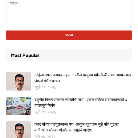
Most Popular
अहिल्यानगर–मनमाड महामार्गावरील मृत्यूंच्या मालिकेची उच्च न्यायालयाने
घेतली गंभीर दखल
जुलै २१, २०२६
राहुरीत मिशन वात्सल्य समितीची सभा; एकल महिला व बालकांसाठी ७
महत्त्वपूर्ण निर्णय
जुलै ०७, २०२६
पवार यांच्या पाठपुराव्याला यश; आयुक्त तुकाराम मुंडे यांचे गुटखा
माफियांवर मोक्का अंतर्गत कारवाईचे आदेश
जून १६, २०२६