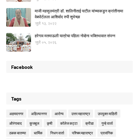
माजी महसूलमंत्री डॉ. शालिनीताई पाटील यांच्याकडुन क्रांतीनामा
वेबपोर्टलला आशिर्वाद रुपी शुभेच्छा
जुलै १३, २०२२
हरेगाव मतमाऊली यात्रेचा पहिला नोव्हेना भक्तिभावात संपन्न
जुलै ०५, २०२६
Facebook
Tags
अहमदनगर
अहिल्यानगर
आरोग्य
उत्तर महाराष्ट्र
उपयुक्त माहिती
औरंगाबाद
कुजबूज
कृषी
कॉलेज कट्टा
क्रीडा
गुन्हे वार्ता
ठळक बातम्या
धार्मिक
निधन वार्ता
पश्चिम महाराष्ट्र
प्रासंगिक