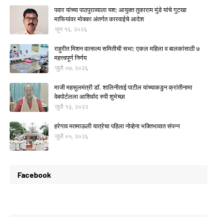
पवार यांच्या पाठपुराव्याला यश; आयुक्त तुकाराम मुंडे यांचे गुटखा
माफियांवर मोक्का अंतर्गत कारवाईचे आदेश
जून १६, २०२६
राहुरीत मिशन वात्सल्य समितीची सभा; एकल महिला व बालकांसाठी ७
महत्त्वपूर्ण निर्णय
जुलै ०७, २०२६
माजी महसूलमंत्री डॉ. शालिनीताई पाटील यांच्याकडुन क्रांतीनामा
वेबपोर्टलला आशिर्वाद रुपी शुभेच्छा
जुलै १३, २०२२
हरेगाव मतमाऊली यात्रेचा पहिला नोव्हेना भक्तिभावात संपन्न
जुलै ०५, २०२६
Facebook