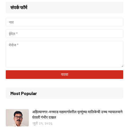
संपर्क फॉर्म
Most Popular
अहिल्यानगर–मनमाड महामार्गावरील मृत्यूंच्या मालिकेची उच्च न्यायालयाने
घेतली गंभीर दखल
जुलै २१, २०२६