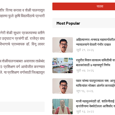
तशीर रित्या करावा व शेळी पालनातून
मा फुले कृषि विद्यापीठाचे प्रभारी
Most Popular
नेरी शेळी सुधार प्रकल्पाच्या वतीने
 उद्घाटन प्रसंगी डॉ. राजेंद्र वाघ
अहिल्यानगर–मनमाड महामार्गावरील म
विभागाचे प्राध्यापक डॉ. विनू लावर
न्यायालयाने घेतली गंभीर दखल
जुलै २१, २०२६
राहुरीत मिशन वात्सल्य समितीची
सेच शेळीपालनाबाबत अवास्तव ताळेबंद
बालकांसाठी ७ महत्त्वपूर्ण निर्णय
न 19 प्रशिक्षण वर्ग आयोजीत करण्यात
जुलै ०७, २०२६
या प्रशिक्षण वर्गासाठी जिल्ह्यातून
पवार यांच्या पाठपुराव्याला यश; आयुक
माफियांवर मोक्का अंतर्गत कारवाई
जून १६, २०२६
माजी महसूलमंत्री डॉ. शालिनीताई 
क्रांतीनामा वेबपोर्टलला आशिर्वाद रु
जुलै १३, २०२२