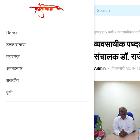
मुख्यपृष्ठ
कृषी
व्यवसायीक पध्दती
Home
व्यवसायीक पध्दत
ठळक बातम्या
संचालक डॉ. राजे
महाराष्ट्र
अहमदनगर
Admin
फेब्रुवारी १४, २०२
राजकीय
कृषी