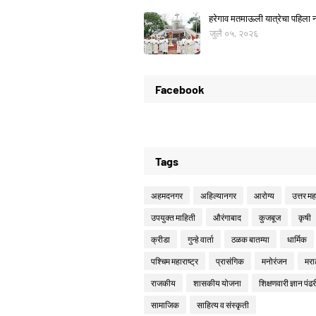
हरेगाव मतमाऊली यात्रेचा पहिला नो
जुलै ०५, २०२६
Facebook
Tags
अहमदनगर
अहिल्यानगर
आरोग्य
उत्तर महा
उपयुक्त माहिती
औरंगाबाद
कुजबूज
कृषी
क्रीडा
गुन्हे वार्ता
ठळक बातम्या
धार्मिक
पश्चिम महाराष्ट्र
प्रासंगिक
मनोरंजन
मरा
राजकीय
शासकीय योजना
शिक्षणवारी ज्ञान पंढर
सामाजिक
साहित्य व संस्कृती