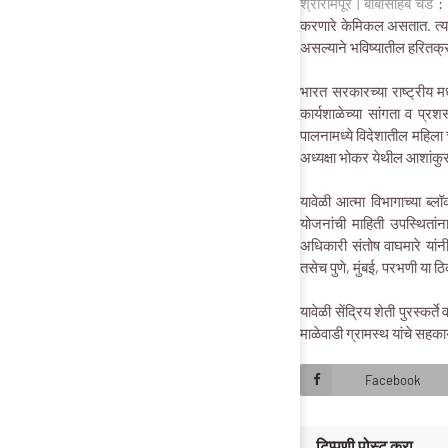
श्रीरामपूर | बाबासाहेब चेडे
: 
करणारे केमिकल असतात. त्याम
असल्याने भविष्यातील हरितक्र
भारत सरकारच्या राष्ट्रीय म
कार्यशाळेच्या सांगता व प्र
पालनामध्ये विदेशातील महिला
अध्यक्षा भोकर येथील आशांकुर स
यावेळी आत्मा विभागाच्या ब्
योजनांची माहिती उपस्थितांन
अधिकारी संतोष वाघमारे यांनी 
तसेच पुणे, मुंबई, परभणी या ठ
यावेळी सेंद्रिय शेती पुरस्कर
माळेवाडी ग्रामस्थ यांचे सहका
Facebook
टिप्पणी पोस्ट करा