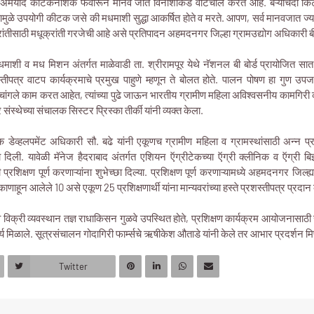
अमर्याद कीटकनाशके फवारून मानव जात विनाशाकडे वाटचाल करत आहे. बऱ्याचदा किट
ुळे उपयोगी कीटक जसे की मधमाशी सुद्धा आकर्षित होते व मरते. आपण, सर्व मानवजात ज्य
ांतीसाठी मधूक्रांती गरजेची आहे असे प्रतिपादन अहमदनगर जिल्हा ग्रामउद्योग अधिकारी बी. 
धमाशी व मध मिशन अंतर्गत माळेवाडी ता. श्रीरामपूर येथे नॅशनल बी बोर्ड प्रायोजित स
शस्तीपत्र वाटप कार्यक्रमाचे प्रमुख पाहुणे म्हणून ते बोलत होते. पालन पोषण हा गुण उ
 चांगले काम करत आहेत, त्यांच्या पुढे जाऊन भारतीय ग्रामीण महिला अविश्वसनीय कामगिरी 
ंस्थेच्या संचालक सिस्टर प्रिस्का तीर्की यांनी व्यक्त केला.
लॉक डेव्हलपमेंट अधिकारी सौ. बढे यांनी एकूणच ग्रामीण महिला व ग्रामस्थांसाठी अन्न प्
ा दिली. यावेळी मॅनेज हैदराबाद अंतर्गत एशियन ऍग्रीटेकच्या ऍग्री क्लीनिक व ऍग्री बि
प्रशिक्षण पूर्ण करणाऱ्यांना शुभेच्छा दिल्या. प्रशिक्षण पूर्ण करणाऱ्यामध्ये अहमदनगर जिल
िकाणाहून आलेले 10 असे एकूण 25 प्रशिक्षणार्थी यांना मान्यवरांच्या हस्ते प्रशस्तीपत्र प्रद
्ते व विक्री व्यवस्थान तज्ञ राधाकिसन गुळवे उपस्थित होते, प्रशिक्षण कार्यक्रम आयोजनासा
र्य मिळाले. सूत्रसंचालन गोदागिरी फार्म्सचे ऋषीकेश औताडे यांनी केले तर आभार प्रदर्शन म
Twitter