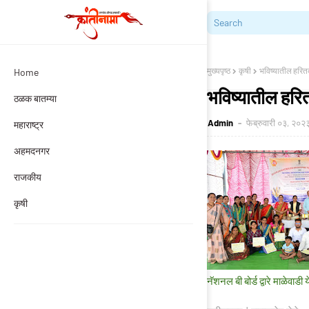
मुख्यपृष्ठ
कृषी
भविष्यातील हरितक्
Home
भविष्यातील हरितक
ठळक बातम्या
Admin
फेब्रुवारी ०३, २०२
महाराष्ट्र
अहमदनगर
राजकीय
कृषी
नॅशनल बी बोर्ड द्वारे माळेवा