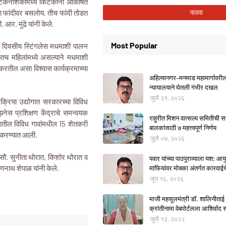
कनाशकांमध्ये किटकांना आकर्षित
ा फांदीवर बसलोय, तीच फांदी तोडत
आर. मुंढे यांनी केले.
Most Popular
ात दिवसीय स्टिंगलेस मधमाशी पालन
पजतच महिलांमध्ये असल्याने मधमाशी
करतील असा विश्वास कार्यक्रमाच्या
अहिल्यानगर–मनमाड महामार्गावरील म
न्यायालयाने घेतली गंभीर दखल
जुलै २१, २०२६
रक्रिया उद्योगात सरकारच्या विविध
झनेस प्रशिक्षण केंद्राचे समन्वयक
राहुरीत मिशन वात्सल्य समितीची
्ह्यातील विविध गावांमधील 15 शेतकरी
बालकांसाठी ७ महत्त्वपूर्ण निर्णय
ान करण्यात आली.
जुलै ०७, २०२६
ठी सौ. सुनीता थोरात, किशोर थोरात व
पवार यांच्या पाठपुराव्याला यश; आयुक
िणनाथ शेपाळ यांनी केले.
माफियांवर मोक्का अंतर्गत कारवाई
जून १६, २०२६
माजी महसूलमंत्री डॉ. शालिनीताई 
क्रांतीनामा वेबपोर्टलला आशिर्वाद रु
जुलै १३, २०२२