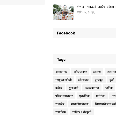
हरेगाव मतमाऊली यात्रेचा पहिला नो
जुलै ०५, २०२६
Facebook
Tags
अहमदनगर
अहिल्यानगर
आरोग्य
उत्तर महा
उपयुक्त माहिती
औरंगाबाद
कुजबूज
कृषी
क्रीडा
गुन्हे वार्ता
ठळक बातम्या
धार्मिक
पश्चिम महाराष्ट्र
प्रासंगिक
मनोरंजन
मरा
राजकीय
शासकीय योजना
शिक्षणवारी ज्ञान पंढर
सामाजिक
साहित्य व संस्कृती