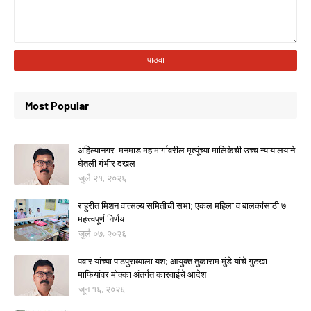
Most Popular
अहिल्यानगर–मनमाड महामार्गावरील मृत्यूंच्या मालिकेची उच्च न्यायालयाने
घेतली गंभीर दखल
जुलै २१, २०२६
राहुरीत मिशन वात्सल्य समितीची सभा; एकल महिला व बालकांसाठी ७
महत्त्वपूर्ण निर्णय
जुलै ०७, २०२६
पवार यांच्या पाठपुराव्याला यश; आयुक्त तुकाराम मुंडे यांचे गुटखा
माफियांवर मोक्का अंतर्गत कारवाईचे आदेश
जून १६, २०२६