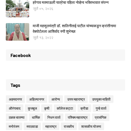
हरेगाव मतमाऊली यात्रेचा पहिला नोव्हेना भक्तिभावात संपन्न
जुलै ०५, २०२६
माजी महसूलमंत्री डॉ. शालिनीताई पाटील यांच्याकडुन क्रांतीनामा
वेबपोर्टलला आशिर्वाद रुपी शुभेच्छा
जुलै १३, २०२२
Facebook
Tags
अहमदनगर
अहिल्यानगर
आरोग्य
उत्तर महाराष्ट्र
उपयुक्त माहिती
औरंगाबाद
कुजबूज
कृषी
कॉलेज कट्टा
क्रीडा
गुन्हे वार्ता
ठळक बातम्या
धार्मिक
निधन वार्ता
पश्चिम महाराष्ट्र
प्रासंगिक
मनोरंजन
मराठवाडा
महाराष्ट्र
राजकीय
शासकीय योजना