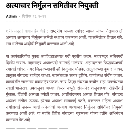
अत्याचार निर्मुलन समितीवर नियुक्ती
Admin
डिसेंबर १३, २०२२
श्रीरामपूर | बाबासाहेब चेडे
: राष्ट्रीय अध्यक्ष रवींद्र जाधव यांच्या नेतृत्वाखाली
अन्याय अत्याचार निर्मुलन समिती स्थापन करण्यात आली. या समितीवर शितल गोरे,
रमा भालेराव आदींची नियुक्ती करण्यात आली आहे.
या कार्यकारिणीत युवक उपजिल्हाअध्यक्ष पदी प्रवीण कदम, महाराष्ट्र सचिवपदी
दिलीप खरात, महाराष्ट्र अध्यक्षपदी रमाताई भालेराव, अहमदनगर जिल्हाध्यक्षपदी
रमाताई धीवर, नगर जिल्हाध्यक्षपदी डॉ नंदकुमार घोडके, तालुकाध्यक्ष कुमार जाधव,
तालुका संघटक राजेंद्र जाधव, उपसंघटक सागर दुशिंग, कार्याध्यक्ष संदीप जाधव,
कायदेशीर सल्लगार बाबासाहेब पाठक, नगर जिल्हा संघटक परवीन शहा, उपसंघटक
स्वाती भालेराव, उपतालुका अध्यक्ष किरण कपुते, संगमनेर तालुकाध्यक्ष रोहिणीताई
गुंजाळ, दिंडोरी अध्यक्षा ज्योती जाधव, आशीर्वादनगर अध्यक्ष शितल गोरे, संघटक
अध्यक्षा संगीता डफळ, हरेगाव अध्यक्षा छायाताई पठारे, दत्तनगर महिला अध्यक्षा
संगीताताई डफळ आदी अनेकांची अन्याय अत्याचार निर्मुलन समितीवर नियुक्ती
करण्यात आली आहे. या सर्वांचे विविध संघटना, ग्रामस्थ यांच्या वतीने अभिनंदन
करण्यात येत आहे.