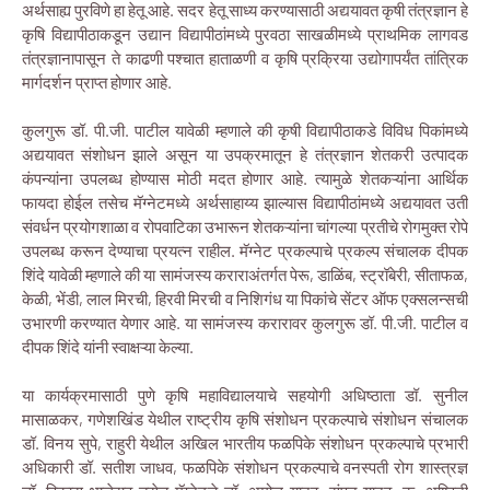
अर्थसाह्य पुरविणे हा हेतू आहे. सदर हेतू साध्य करण्यासाठी अद्ययावत कृषी तंत्रज्ञान हे
कृषि विद्यापीठाकडून उद्यान विद्यापीठांमध्ये पुरवठा साखळीमध्ये प्राथमिक लागवड
तंत्रज्ञानापासून ते काढणी पश्चात हाताळणी व कृषि प्रक्रिया उद्योगापर्यंत तांत्रिक
मार्गदर्शन प्राप्त होणार आहे.
कुलगुरू डॉ. पी.जी. पाटील यावेळी म्हणाले की कृषी विद्यापीठाकडे विविध पिकांमध्ये
अद्ययावत संशोधन झाले असून या उपक्रमातून हे तंत्रज्ञान शेतकरी उत्पादक
कंपन्यांना उपलब्ध होण्यास मोठी मदत होणार आहे. त्यामुळे शेतकऱ्यांना आर्थिक
फायदा होईल तसेच मॅग्नेटमध्ये अर्थसाहाय्य झाल्यास विद्यापीठांमध्ये अद्ययावत उती
संवर्धन प्रयोगशाळा व रोपवाटिका उभारून शेतकऱ्यांना चांगल्या प्रतीचे रोगमुक्त रोपे
उपलब्ध करून देण्याचा प्रयत्न राहील. मॅग्नेट प्रकल्पाचे प्रकल्प संचालक दीपक
शिंदे यावेळी म्हणाले की या सामंजस्य कराराअंतर्गत पेरू, डाळिंब, स्ट्रॉबेरी, सीताफळ,
केळी, भेंडी, लाल मिरची, हिरवी मिरची व निशिगंध या पिकांचे सेंटर ऑफ एक्सलन्सची
उभारणी करण्यात येणार आहे. या सामंजस्य करारावर कुलगुरू डॉ. पी.जी. पाटील व
दीपक शिंदे यांनी स्वाक्षऱ्या केल्या.
या कार्यक्रमासाठी पुणे कृषि महाविद्यालयाचे सहयोगी अधिष्ठाता डॉ. सुनील
मासाळकर, गणेशखिंड येथील राष्ट्रीय कृषि संशोधन प्रकल्पाचे संशोधन संचालक
डॉ. विनय सुपे, राहुरी येथील अखिल भारतीय फळपिके संशोधन प्रकल्पाचे प्रभारी
अधिकारी डॉ. सतीश जाधव, फळपिके संशोधन प्रकल्पाचे वनस्पती रोग शास्त्रज्ञ