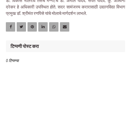
डॉ. विकास भालेराव तसेच मॅग्नेटचे डॉ. अमोल यादव, संपत यादव, कु. अश्विनी
दरेकर हे अधिकारी उपस्थित होते. सदर सामंजस्य करारासाठी उद्यानविद्या विभाग
प्रमुख डॉ. श्रीमंत रणपिसे यांचे मोलाचे मार्गदर्शन लाभले.
टिप्पणी पोस्ट करा
0 टिप्पण्या