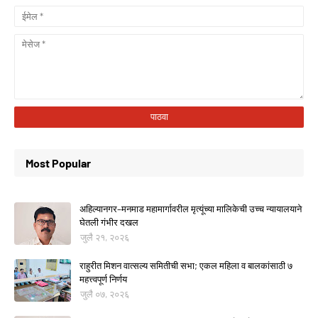
Most Popular
अहिल्यानगर–मनमाड महामार्गावरील मृत्यूंच्या मालिकेची उच्च न्यायालयाने
घेतली गंभीर दखल
जुलै २१, २०२६
राहुरीत मिशन वात्सल्य समितीची सभा; एकल महिला व बालकांसाठी ७
महत्त्वपूर्ण निर्णय
जुलै ०७, २०२६