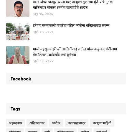
पवार यांच्या पाठपुराव्याला यश; आयुक्त तुकाराम मुंडे यांचे गुटखा
माफियांवर मोक्का अंतर्गत कारवाईचे आदेश
जून १६, २०२६
हरेगाव मतमाऊली यात्रेचा पहिला नोव्हेना भक्तिभावात संपन्न
जुलै ०५, २०२६
माजी महसूलमंत्री डॉ. शालिनीताई पाटील यांच्याकडुन क्रांतीनामा
वेबपोर्टलला आशिर्वाद रुपी शुभेच्छा
जुलै १३, २०२२
Facebook
Tags
अहमदनगर
अहिल्यानगर
आरोग्य
उत्तर महाराष्ट्र
उपयुक्त माहिती