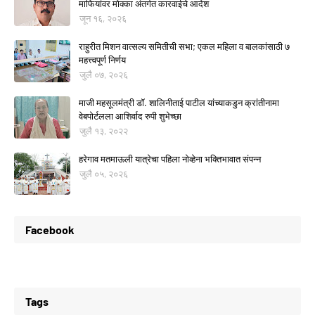
माफियांवर मोक्का अंतर्गत कारवाईचे आदेश
जून १६, २०२६
राहुरीत मिशन वात्सल्य समितीची सभा; एकल महिला व बालकांसाठी ७
महत्त्वपूर्ण निर्णय
जुलै ०७, २०२६
माजी महसूलमंत्री डॉ. शालिनीताई पाटील यांच्याकडुन क्रांतीनामा
वेबपोर्टलला आशिर्वाद रुपी शुभेच्छा
जुलै १३, २०२२
हरेगाव मतमाऊली यात्रेचा पहिला नोव्हेना भक्तिभावात संपन्न
जुलै ०५, २०२६
Facebook
Tags