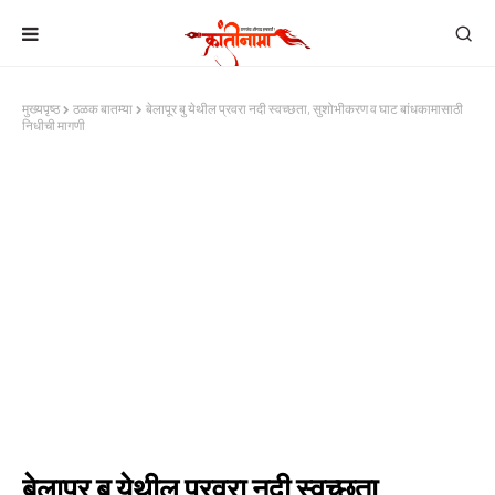
मुख्यपृष्ठ
ठळक बातम्या
बेलापूर बु येथील प्रवरा नदी स्वच्छता, सुशोभीकरण व घाट बांधकामासाठी
निधीची मागणी
बेलापूर बु येथील प्रवरा नदी स्वच्छता,