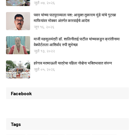
जुलै ०७, २०२६
पवार यांच्या पाठपुराव्याला यश; आयुक्त तुकाराम मुंडे यांचे गुटखा
माफियांवर मोक्का अंतर्गत कारवाईचे आदेश
जून १६, २०२६
माजी महसूलमंत्री डॉ. शालिनीताई पाटील यांच्याकडुन क्रांतीनामा
वेबपोर्टलला आशिर्वाद रुपी शुभेच्छा
जुलै १३, २०२२
हरेगाव मतमाऊली यात्रेचा पहिला नोव्हेना भक्तिभावात संपन्न
जुलै ०५, २०२६
Facebook
Tags