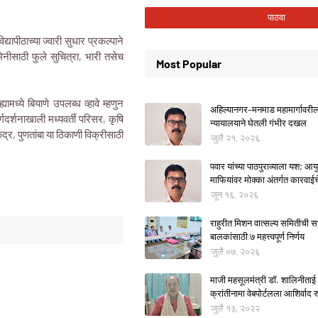
्यापीठाच्या ज्वारी सुधार प्रकल्पाने
िनीसाठी फुले सुचित्रा, भारी तसेच
Most Popular
्यामध्ये बियाणे उपलब्ध व्हावे म्हणुन
अहिल्यानगर–मनमाड महामार्गावरील म
गदर्शनाखाली मध्यवर्ती परिसर, कृषि
न्यायालयाने घेतली गंभीर दखल
ेंद्र, पुणतांबा या ठिकाणी विक्रीसाठी
जुलै २१, २०२६
पवार यांच्या पाठपुराव्याला यश; आयुक
माफियांवर मोक्का अंतर्गत कारवाई
जून १६, २०२६
राहुरीत मिशन वात्सल्य समितीची
बालकांसाठी ७ महत्त्वपूर्ण निर्णय
जुलै ०७, २०२६
माजी महसूलमंत्री डॉ. शालिनीताई 
क्रांतीनामा वेबपोर्टलला आशिर्वाद रु
जुलै १३, २०२२