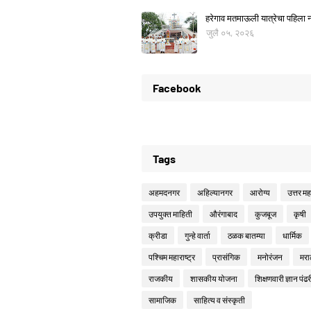
हरेगाव मतमाऊली यात्रेचा पहिला नो
जुलै ०५, २०२६
Facebook
Tags
अहमदनगर
अहिल्यानगर
आरोग्य
उत्तर महा
उपयुक्त माहिती
औरंगाबाद
कुजबूज
कृषी
क्रीडा
गुन्हे वार्ता
ठळक बातम्या
धार्मिक
पश्चिम महाराष्ट्र
प्रासंगिक
मनोरंजन
मरा
राजकीय
शासकीय योजना
शिक्षणवारी ज्ञान पंढर
सामाजिक
साहित्य व संस्कृती