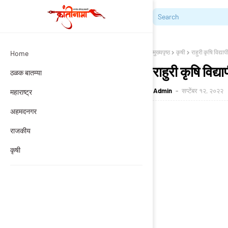
मुख्यपृष्ठ
कृषी
राहुरी कृषि विद्या
Home
राहुरी कृषि विद्य
ठळक बातम्या
Admin
सप्टेंबर १२, २०२२
महाराष्ट्र
अहमदनगर
राजकीय
कृषी