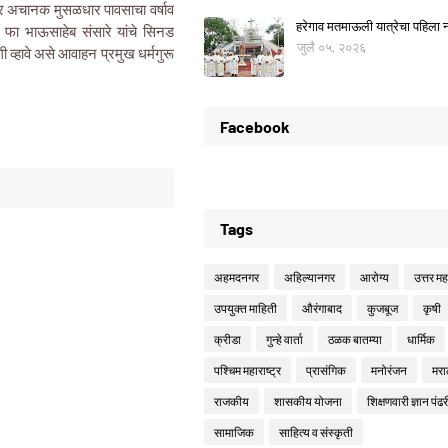
समोर अचानक मुसळधार पावसाचा वर्षाव
हरेगाव मतमाऊली यात्रेचा पहिला नो
 रे फा भाऊसाहेब संसारे यांचे सिनड
जुलै ०५, २०२६
व्हावे असे आवाहन प्रमुख धर्मगुरू
Facebook
Tags
अहमदनगर
अहिल्यानगर
आरोग्य
उत्तर महा
उपयुक्त माहिती
औरंगाबाद
कुजबूज
कृषी
क्रीडा
गुन्हे वार्ता
ठळक बातम्या
धार्मिक
पश्चिम महाराष्ट्र
प्रासंगिक
मनोरंजन
मरा
राजकीय
शासकीय योजना
शिक्षणवारी ज्ञान पंढर
सामाजिक
साहित्य व संस्कृती