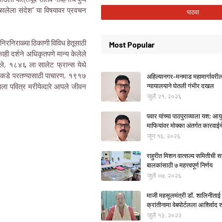
 मिळालेला संदेश” या विषयावर प्रवचन
े निरनिराळ्या ठिकाणी विविध हेतूसाठी
Most Popular
काही दर्शने अधिकृतपणे मान्य केलेले
दिले, १८४६ ला सालेट फ्रान्स येथे
देवाकडे परतण्यासाठी पाचारण, १९१७
अहिल्यानगर–मनमाड महामार्गावरील म
राला पवित्र मरीयेव्दारे आपले जीवन
न्यायालयाने घेतली गंभीर दखल
जुलै २१, २०२६
पवार यांच्या पाठपुराव्याला यश; आयुक
माफियांवर मोक्का अंतर्गत कारवाई
जून १६, २०२६
राहुरीत मिशन वात्सल्य समितीची
बालकांसाठी ७ महत्त्वपूर्ण निर्णय
जुलै ०७, २०२६
माजी महसूलमंत्री डॉ. शालिनीताई 
क्रांतीनामा वेबपोर्टलला आशिर्वाद रु
जुलै १३, २०२२