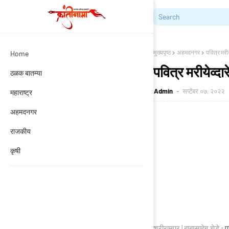
मुख्यपृष्ठ
अहमदनगर
पवित्र मरी
Home
पवित्र मरीयेव्द
ठळक बातम्या
Admin
सप्टेंबर ०७, २०२२
महाराष्ट्र
अहमदनगर
राजकीय
कृषी
श्रीरामपूर | बाबासाहेब चेडे
: प