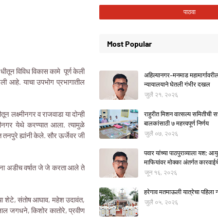
Most Popular
धीतून विविध विकास कामे पूर्ण केली
अहिल्यानगर–मनमाड महामार्गावरील म
दिली आहे. याचा उपभोग प्रभागातील
न्यायालयाने घेतली गंभीर दखल
जुलै २१, २०२६
तून लक्ष्मीनगर व राजवाडा या दोन्ही
राहुरीत मिशन वात्सल्य समितीची
बालकांसाठी ७ महत्त्वपूर्ण निर्णय
नगर येथे करण्यात आला. त्यामुळे
जुलै ०७, २०२६
पुरे ह्यांनी केले. सौर ऊर्जेवर जी
पवार यांच्या पाठपुराव्याला यश; आयुक
माफियांवर मोक्का अंतर्गत कारवाई
रताना अडीच वर्षात जे जे करता आले ते
जून १६, २०२६
हरेगाव मतमाऊली यात्रेचा पहिला नो
या शेटे, संतोष आघाव, महेश उदावंत,
जुलै ०५, २०२६
लाल जगधने, किशोर कातोरे, प्रवीण