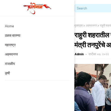
मुख्यपृष्ठ
अहमदनगर
राहुरी शहर
Home
राहुरी शहरातील 
ठळक बातम्या
मंत्री तनपुरेंचे
महाराष्ट्र
अहमदनगर
Admin
सप्टेंबर ०७, २०२२
राजकीय
कृषी