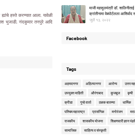
माजी महसूलमंत्री डॉ. शालिनीताई 
क्रांतीनामा वेबपोर्टलला आशिर्वाद रु
यांचे हस्ते करण्यात आला. यावेळी
जुलै १३, २०२२
श भुजाडी, नंदकुमार तनपुरे आदि
Facebook
Tags
अहमदनगर
अहिल्यानगर
आरोग्य
उत्तर महा
उपयुक्त माहिती
औरंगाबाद
कुजबूज
कृषी
क्रीडा
गुन्हे वार्ता
ठळक बातम्या
धार्मिक
पश्चिम महाराष्ट्र
प्रासंगिक
मनोरंजन
मरा
राजकीय
शासकीय योजना
शिक्षणवारी ज्ञान पंढर
सामाजिक
साहित्य व संस्कृती