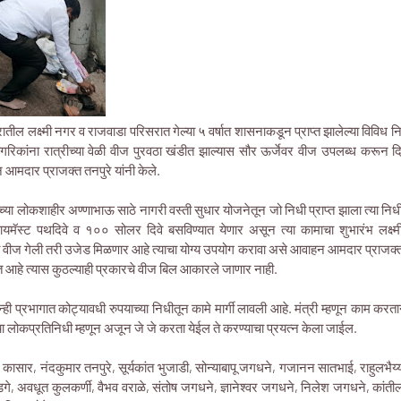
तील लक्ष्मी नगर व राजवाडा परिसरात गेल्या ५ वर्षात शासनाकडून प्राप्त झालेल्या विविध नि
गरिकांना रात्रीच्या वेळी वीज पुरवठा खंडीत झाल्यास सौर ऊर्जेवर वीज उपलब्ध करून 
 आमदार प्राजक्त तनपुरे यांनी केले.
च्या लोकशाहीर अण्णाभाऊ साठे नागरी वस्ती सुधार योजनेतून जो निधी प्राप्त झाला त्या निधी
ॅस्ट पथदिवे व १०० सोलर दिवे बसविण्यात येणार असून त्या कामाचा शुभारंभ लक्ष्मी
 वीज गेली तरी उजेड मिळणार आहे त्याचा योग्य उपयोग करावा असे आवाहन आमदार प्राजक्त तन
त आहे त्यास कुठल्याही प्रकारचे वीज बिल आकारले जाणार नाही.
या दोन्ही प्रभागात कोट्यावधी रुपयाच्या निधीतून कामे मार्गी लावली आहे. मंत्री म्हणून काम क
चा लोकप्रतिनिधी म्हणून अजून जे जे करता येईल ते करण्याचा प्रयत्न केला जाईल.
 कासार, नंदकुमार तनपुरे, सूर्यकांत भुजाडी, सोन्याबापू जगधने, गजानन सातभाई, राहुलभैय्
, अवधूत कुलकर्णी, वैभव वराळे, संतोष जगधने, ज्ञानेश्वर जगधने, निलेश जगधने, कांती