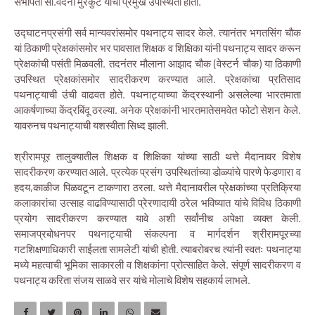
सभापती सौ.वंदना मुरकुटे यांची प्रमुख उपस्थिती होती.
उद्घाटनप्रसंगी सर्व मान्यवरांसमोर पथनाट्य सादर केले. त्यानंतर भगतसिंग चौक
यां ठिकाणी प्रेक्षकांसमोर भर पावसात शिक्षक व शिक्षिका यांनी पथनाट्य सादर करून
प्रेक्षकांची पसंती मिळवली. तदनंतर मौलाना आझाद चौक (वेस्टर्न चौक) या ठिकाणी
उपस्थित प्रेक्षकांसमोर सादरीकरण करण्यात आले. प्रेक्षकांचा प्रतिसाद
पथनाट्याची उंची वाढवत होते. पथनाट्याच्या केंद्रस्थानी असलेल्या भारतमाता
आकर्षणाच्या केंद्रबिंदू ठरल्या. अनेक प्रेक्षकांनी भारतमातेसमवेत फोटो सेशन केले.
यावरुनच पथनाट्याची यशस्वीता सिध्द झाली.
श्रीरामपूर तालुक्यातील शिक्षक व शिक्षिका यांच्या साठी थत्ते मैदानावर विशेष
सादरीकरण करण्यात आले. प्रत्येक प्रसंग उपस्थितांच्या डोळ्यांचे पारणे फेडणारा व
हदय,काळीज पिळवटून टाकणारा ठरला. थत्ते मैदानावरील प्रेक्षकांच्या प्रतिक्रिया
कलाकारांचा उत्साह वाढविण्यासाठी प्रेरणादायी ठरेल भविष्यात यांचे विविध ठिकाणी
प्रयोग सादरीकरण करण्यात यावे अशी सर्वांनीच अपेक्षा व्यक्त केली.
समाजप्रबोधनपर पथनाट्याची संकल्पना व मार्गदर्शन श्रीरामपूरच्या
गटशिक्षणाधिकारी साईलता सामलेटी यांची होती. त्याबरोबरच त्यांनी स्वतः पथनाट्या
मध्ये महत्वाची भूमिका साकारली व शिक्षकांना प्रोत्साहित केले. संपूर्ण सादरीकरण व
पथनाट्य करिता संजय साळवे सर यांचे मोलाचे विशेष सहकार्य लाभले.