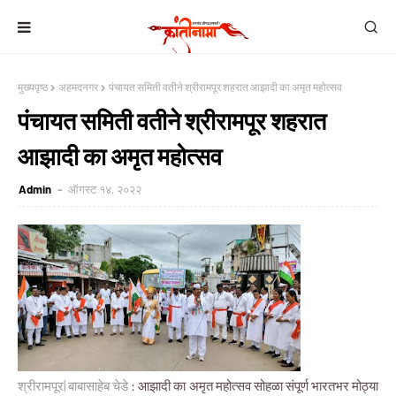
मुख्यपृष्ठ
अहमदनगर
पंचायत समिती वतीने श्रीरामपूर शहरात आझादी का अमृत महोत्सव
पंचायत समिती वतीने श्रीरामपूर शहरात
आझादी का अमृत महोत्सव
Admin
ऑगस्ट १४, २०२२
श्रीरामपूर| बाबासाहेब चेडे
: आझादी का अमृत महोत्सव सोहळा संपूर्ण भारतभर मोठ्या