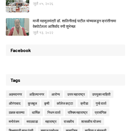
जुलै ०५, २०२६
माजी महसूलमंत्री डॉ. शालिनीताई पाटील यांच्याकडुन क्रांतीनामा
वेबपोर्टलला आशिर्वाद रुपी शुभेच्छा
जुलै १३, २०२२
Facebook
Tags
अहमदनगर
अहिल्यानगर
आरोग्य
उत्तर महाराष्ट्र
उपयुक्त माहिती
औरंगाबाद
कुजबूज
कृषी
कॉलेज कट्टा
क्रीडा
गुन्हे वार्ता
ठळक बातम्या
धार्मिक
निधन वार्ता
पश्चिम महाराष्ट्र
प्रासंगिक
मनोरंजन
मराठवाडा
महाराष्ट्र
राजकीय
शासकीय योजना
शिक्षणवारी ज्ञान पंढरी
समाज प्रबोधन
सामाजिक
साहित्य व संस्कृती