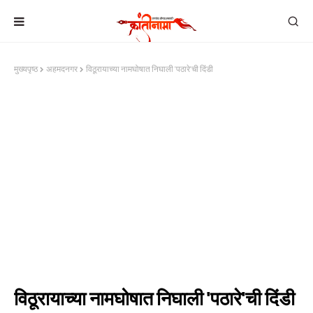
मुख्यपृष्ठ
अहमदनगर
विठूरायाच्या नामघोषात निघाली 'पठारे'ची दिंडी
विठूरायाच्या नामघोषात निघाली 'पठारे'ची दिंडी