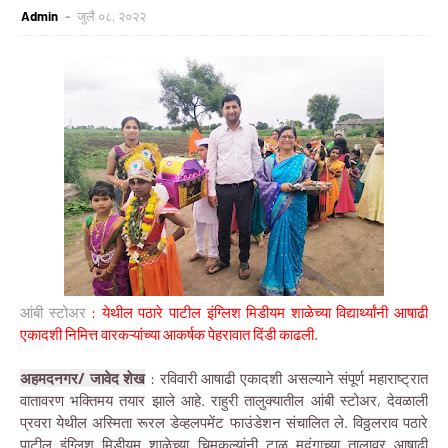
Admin
जुलै ०८, २०२२
आंबी स्टोअर
: येथील पठारे पाटील इंग्लिश मिडीयम शाळेच्या विद्यार्थ्यांनी आषाढी
एकादशी निमित्त वारकऱ्यांच्या आकर्षक पेहरावात दिंडी काढली.
अहमदनगर/ जावेद शेख
: रविवारी आषाढी एकादशी असल्याने संपूर्ण महाराष्ट्रात
वातावरण भक्तिमय तयार झाले आहे. राहुरी तालुक्यातील आंबी स्टोअर, देवळाली
प्रवरा येथील अस्मिता रूरल डेव्हलपमेंट फाउंडेशन संचालित ले. विठ्ठलराव पठारे
पाटील इंग्लिश मिडीयम शाळेच्या चिमुकल्यांनी टाळ मृदुंगाच्या तालावर आषाढी