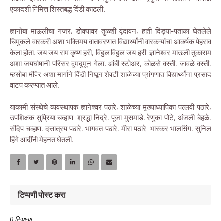
एकादशी निमित्त शिस्तबद्ध दिंडी काढली.
ज्ञानोबा माऊलीचा गजर, डोक्यावर तुळशी वृंदावन, हाती दिंड्या-पताका घेतलेले
चिमुकले वारकरी अशा भक्तिमय वातावरणात विद्यार्थ्यांनी वारकऱ्यांचा आकर्षक पेहराव
केला होता. जय जय राम कृष्ण हरी, विठ्ठल विठ्ठल जय हरी, ज्ञानेश्वर माऊली तुकाराम
अशा जयघोषानी परिसर दुमदुमून गेला. आंबी स्टोअर, कोळसे वस्ती, जावळे वस्ती,
म्हसोबा मंदिर अशा मार्गाने दिंडी निघून शेवटी शाळेच्या प्रांगणात विद्यार्थ्यांना प्रसाद
वाटप करण्यात आले.
याकामी संस्थेचे व्यवस्थापक ज्ञानेश्वर पठारे, शाळेच्या मुख्याध्यापिका पल्लवी पठारे,
उपशिक्षक सुप्रिया चव्हाण, श्रद्धा निद्रे, पूजा मुसमाडे, रेणुका पोटे, अंजली बेहळे,
संदिप चव्हाण, दत्तात्रय पठारे, भागवत पठारे, मीरा पठारे, भास्कर भालसिंग, सुनिल
हिंगे आदींनी मेहनत घेतली.
टिप्पणी पोस्ट करा
0 टिप्पण्या