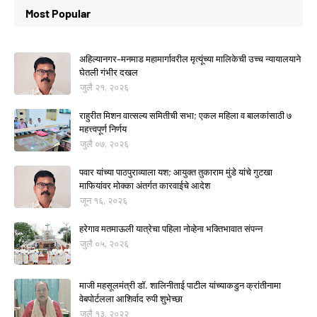
Most Popular
अहिल्यानगर–मनमाड महामार्गावरील मृत्यूंच्या मालिकेची उच्च न्यायालयाने
घेतली गंभीर दखल
जुलै २१, २०२६
राहुरीत मिशन वात्सल्य समितीची सभा; एकल महिला व बालकांसाठी ७
महत्त्वपूर्ण निर्णय
जुलै ०७, २०२६
पवार यांच्या पाठपुराव्याला यश; आयुक्त तुकाराम मुंडे यांचे गुटखा
माफियांवर मोक्का अंतर्गत कारवाईचे आदेश
जून १६, २०२६
हरेगाव मतमाऊली यात्रेचा पहिला नोव्हेना भक्तिभावात संपन्न
जुलै ०५, २०२६
माजी महसूलमंत्री डॉ. शालिनीताई पाटील यांच्याकडुन क्रांतीनामा
वेबपोर्टलला आशिर्वाद रुपी शुभेच्छा
जुलै १३, २०२२