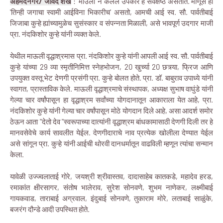
अहमदनगर/ जावेद शेख
: 'माउली' ने केलेले उपकार हे सर्वक्षेष्ठ असतात. माणूस हा
'तिन्ही जगाचा स्वामी आईविना भिकारीच' असतो, आमची आई स्व. सौ. पार्वतीबाई
जिजाबा कुऱ्हे ह्यांच्यामुळेच सुसंस्कार व संपन्नता मिळाली, असे भावपूर्ण उदगार माजी
प्रा. नंदकिशोर कुऱ्हे यांनी व्यक्त केले.
येथील माऊली वृद्धाश्रमास प्रा. नंदकिशोर कुऱ्हे यांनी आपली आई स्व. सौ. पार्वतीबाई
कुऱ्हे यांच्या 29 व्या स्मृतीनिमित्त स्नेहभोजन, 20 खुर्च्या 20 छत्र्या, फ्रिज आणि
उपयुक्त वस्तू भेट देणगी प्रसंगी प्रा. कुऱ्हे बोलत होते. प्रा. डॉ. बाबुराव उपाध्ये यांनी
स्वागत, प्रास्ताविक केले. माऊली वृद्धाश्रमाचे संस्थापक, अध्यक्ष सुभाष वाघुंडे यांनी
गेल्या चार वर्षांपासून हा वृद्धाश्रम सर्वांच्या योगदानातून आकाराला येत आहे, प्रा.
नंदकिशोर कुऱ्हे यांनी गेल्या चार वर्षांपासून मोठे योगदान दिले आहे, असा आदर्श समोर
ठेऊन आता "देतो देव "स्वरूपाच्या दात्यांनी वृद्धाश्रम बांधकामासाठी देणगी दिली तर हे
मानवसेवेचे कार्य सावलीत येईल. देणगीदाराचे नाव प्रत्येक खोलीला देण्यात येईल
असे सांगून प्रा. कुऱ्हे यांनी आईची थोरवी दानधर्मातून वाढविली म्हणून त्यांचा सन्मान
केला.
यावेळी उज्ज्वलाताई गोरे, जयश्री श्रीवास्तव, दादासाहेब कातकडे, महादेव हरड,
रमाकांत क्षीरसागर, संतोष भालेराव, सुरेश सोनवणे, शुभम नाणेकर, लक्ष्मीबाई
गायकवाड, ताराबाई अग्रवाल, इंदुबाई सोनवणे, तुकाराम मोरे, लताबाई साळुंके,
बजरंग दौन्डे आदी उपस्थित होते.