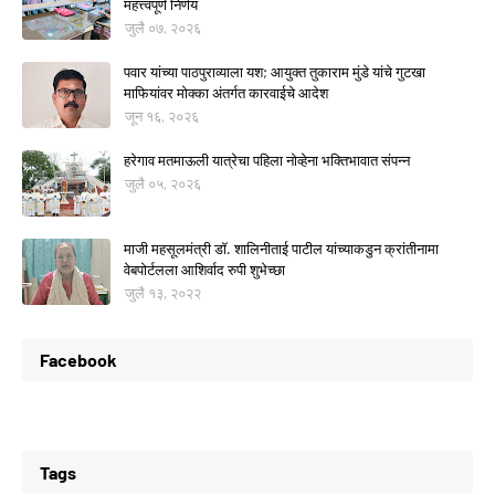
महत्त्वपूर्ण निर्णय
जुलै ०७, २०२६
पवार यांच्या पाठपुराव्याला यश; आयुक्त तुकाराम मुंडे यांचे गुटखा
माफियांवर मोक्का अंतर्गत कारवाईचे आदेश
जून १६, २०२६
हरेगाव मतमाऊली यात्रेचा पहिला नोव्हेना भक्तिभावात संपन्न
जुलै ०५, २०२६
माजी महसूलमंत्री डॉ. शालिनीताई पाटील यांच्याकडुन क्रांतीनामा
वेबपोर्टलला आशिर्वाद रुपी शुभेच्छा
जुलै १३, २०२२
Facebook
Tags