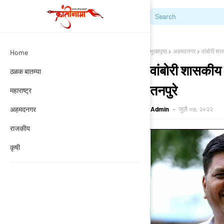
मुख्यपृष्ठ
अहमदनगर
वांबोरी शा
Home
वांबोरी शासकीय 
ठळक बातम्या
तनपुरे
महाराष्ट्र
अहमदनगर
Admin
जुलै ०७, २०२२
राजकीय
कृषी