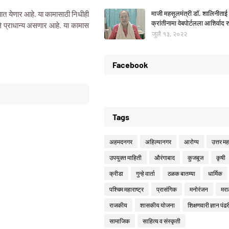
्यात येणार आहे. या कामासाठी निधीही
माजी महसूलमंत्री डॉ. शालिनीताई 
क्रांतीनामा वेबपोर्टलला आशिर्वाद रु
े प्राधान्य असणार आहे. या कामास
जुलै १३, २०२२
Facebook
Tags
अहमदनगर
अहिल्यानगर
आरोग्य
उत्तर महा
उपयुक्त माहिती
औरंगाबाद
कुजबूज
कृषी
क्रीडा
गुन्हे वार्ता
ठळक बातम्या
धार्मिक
पश्चिम महाराष्ट्र
प्रासंगिक
मनोरंजन
मरा
राजकीय
शासकीय योजना
शिक्षणवारी ज्ञान पंढर
सामाजिक
साहित्य व संस्कृती