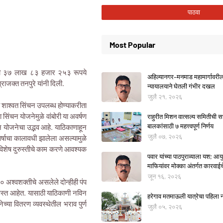
Most Popular
 कोटी ३७ लाख ८३ हजार २५३ रूपये
अहिल्यानगर–मनमाड महामार्गावरील म
्राजक्त तनपुरे यांनी दिली.
न्यायालयाने घेतली गंभीर दखल
जुलै २१, २०२६
ाठी शाश्वत सिंचन उपलब्ध होण्याकरीता
 सिंचन योजनेमुळे वांबोरी या अवर्षण
राहुरीत मिशन वात्सल्य समितीची
बालकांसाठी ७ महत्त्वपूर्ण निर्णय
न योजनेचा उद्भव आहे. याठिकाणाहून
जुलै ०७, २०२६
 वर्षाचा कालावधी झालेला असल्यामुळे
 विशेष दुरुस्तीचे काम करणे आवश्यक
पवार यांच्या पाठपुराव्याला यश; आयुक
माफियांवर मोक्का अंतर्गत कारवाई
जून १६, २०२६
० अश्वशक्तीचे असलेले दोन्हीही पंप
रूस्त आहेत. यासाठी याठिकाणी नविन
हरेगाव मतमाऊली यात्रेचा पहिला नो
या वितरण व्यवस्थेतील भराव पुर्ण
जुलै ०५, २०२६