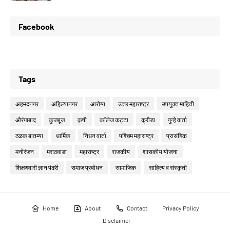
Facebook
Tags
अहमदनगर
अहिल्यानगर
आरोग्य
उत्तर महाराष्ट्र
उपयुक्त माहिती
औरंगाबाद
कुजबूज
कृषी
कॉलेज कट्टा
क्रीडा
गुन्हे वार्ता
ठळक बातम्या
धार्मिक
निधन वार्ता
पश्चिम महाराष्ट्र
प्रासंगिक
मनोरंजन
मराठवाडा
महाराष्ट्र
राजकीय
शासकीय योजना
शिक्षणवारी ज्ञान पंढरी
समाज प्रबोधन
सामाजिक
साहित्य व संस्कृती
Home
About
Contact
Privacy Policy
Disclaimer