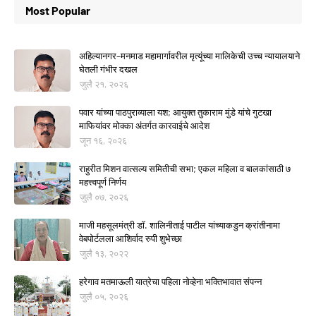
Most Popular
अहिल्यानगर–मनमाड महामार्गावरील मृत्यूंच्या मालिकेची उच्च न्यायालयाने
घेतली गंभीर दखल
जुलै २१, २०२६
पवार यांच्या पाठपुराव्याला यश; आयुक्त तुकाराम मुंडे यांचे गुटखा
माफियांवर मोक्का अंतर्गत कारवाईचे आदेश
जून १६, २०२६
राहुरीत मिशन वात्सल्य समितीची सभा; एकल महिला व बालकांसाठी ७
महत्त्वपूर्ण निर्णय
जुलै ०७, २०२६
माजी महसूलमंत्री डॉ. शालिनीताई पाटील यांच्याकडुन क्रांतीनामा
वेबपोर्टलला आशिर्वाद रुपी शुभेच्छा
जुलै १३, २०२२
हरेगाव मतमाऊली यात्रेचा पहिला नोव्हेना भक्तिभावात संपन्न
जुलै ०५, २०२६