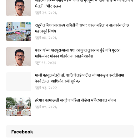
अहिल्यानगर–मनमाड महामार्गावरील मृत्यूंच्या मालिकेची उच्च न्यायालयाने
घेतली गंभीर दखल
जुलै २१, २०२६
राहुरीत मिशन वात्सल्य समितीची सभा; एकल महिला व बालकांसाठी ७
महत्त्वपूर्ण निर्णय
जुलै ०७, २०२६
पवार यांच्या पाठपुराव्याला यश; आयुक्त तुकाराम मुंडे यांचे गुटखा
माफियांवर मोक्का अंतर्गत कारवाईचे आदेश
जून १६, २०२६
माजी महसूलमंत्री डॉ. शालिनीताई पाटील यांच्याकडुन क्रांतीनामा
वेबपोर्टलला आशिर्वाद रुपी शुभेच्छा
जुलै १३, २०२२
हरेगाव मतमाऊली यात्रेचा पहिला नोव्हेना भक्तिभावात संपन्न
जुलै ०५, २०२६
Facebook