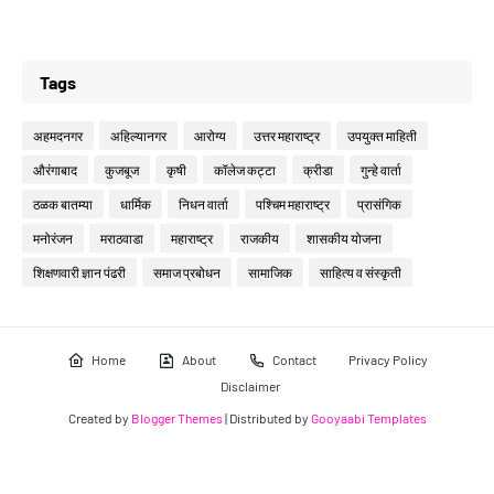
Tags
अहमदनगर
अहिल्यानगर
आरोग्य
उत्तर महाराष्ट्र
उपयुक्त माहिती
औरंगाबाद
कुजबूज
कृषी
कॉलेज कट्टा
क्रीडा
गुन्हे वार्ता
ठळक बातम्या
धार्मिक
निधन वार्ता
पश्चिम महाराष्ट्र
प्रासंगिक
मनोरंजन
मराठवाडा
महाराष्ट्र
राजकीय
शासकीय योजना
शिक्षणवारी ज्ञान पंढरी
समाज प्रबोधन
सामाजिक
साहित्य व संस्कृती
Home
About
Contact
Privacy Policy
Disclaimer
Created by
Blogger Themes
| Distributed by
Gooyaabi Templates