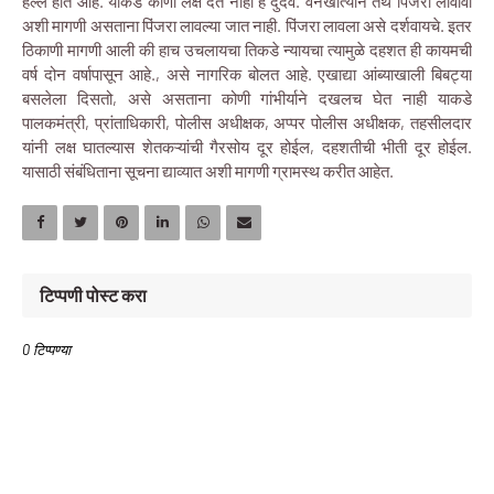
हल्ले होत आहे. याकडे कोणी लक्ष देत नाही हे दुर्दैव. वनखात्याने तेथे पिंजरा लावावा
अशी मागणी असताना पिंजरा लावल्या जात नाही. पिंजरा लावला असे दर्शवायचे. इतर
ठिकाणी मागणी आली की हाच उचलायचा तिकडे न्यायचा त्यामुळे दहशत ही कायमची
वर्ष दोन वर्षापासून आहे., असे नागरिक बोलत आहे. एखाद्या आंब्याखाली बिबट्या
बसलेला दिसतो, असे असताना कोणी गांभीर्याने दखलच घेत नाही याकडे
पालकमंत्री, प्रांताधिकारी, पोलीस अधीक्षक, अप्पर पोलीस अधीक्षक, तहसीलदार
यांनी लक्ष घातल्यास शेतकऱ्यांची गैरसोय दूर होईल, दहशतीची भीती दूर होईल.
यासाठी संबंधिताना सूचना द्याव्यात अशी मागणी ग्रामस्थ करीत आहेत.
टिप्पणी पोस्ट करा
0 टिप्पण्या