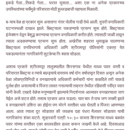
इकडे गेला...तिकडे गेला... घरात घुसला... अशा एक ना अनेक प्रकारच्या
उपस्थितांच्या चर्चेमुळे परिसरात मोठी हुल्लडबाजी पहायला मिळाली.
ब-याच वेळ हा प्रकार सुरू असताना नंतर पोलीस गाडी तेथे आली. दुपारी वनाधिकारी
घटनास्थळी दाखल झाले. बिबट्याला पकडण्याचे प्रयत्न सुरू होते. बिबट्याला
इंजेक्शन देवून बेशुद्ध करण्याचा प्रयत्न वनाधिकारी करीत होते. त्यासाठी जाळी लावून
त्याला अडकवण्याचा प्रयत्न सुरू होता. अखेरीस शहरात धुमाकूळ घालणाऱ्या
बिबट्याला वनविभागाचे अधिकारी आणि श्रीरामपूर पोलिसांनी एकत्र येत
पकडल्यानंतर नागरिकांनी सुटकेचा निःश्वास सोडला.
अशाच प्रकारे श्रीरामपूर तालुक्यातील शिरसगाव येथील माधव पवार वस्ती व
परिसरात बिबट्या व त्याचे बछड्याचे वास्तव्य वर्षा दोन वर्षापासून दिसत असून अनेक
वेळा लोकप्रतिनिधी व वनखात्याचे अधिकारी कर्मचारी यांना कळविले तरी याकडे
दुर्लक्ष होत असल्याची व पिंजरा लावत नसल्याची तक्रार तेथील रहिवासी रवींद्र पवार
यांनी केली. एखादे वेळेस मनुष्यहानी झाल्याचे निदर्शनास आल्यावर वनखात्याला जाग
येईल असे वाटत होते. तसाच प्रकार आज घडला; यात चार ते पाच जण जख्मी झाले
व वनखात्याने उशिरा का होईना पण मोरगे वस्तीवर धाव घेतली व पिंजरा आणण्यात
आला. आता त्याला दूर सोडतात की जवळच दहा पंधरा मैलावर सोडतात याची
नागरिकांना शंका वाटते. शुक्रवारी रात्री १०:३० वाजता शिरसगाव माधव बळवंत
पवार यांच्या वस्तीवर एका कालवडीवर हल्ला करून जखमी केले आहे. दिवसाआड