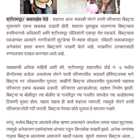
श्रीरामपूर/ बाबासाहेब चेडे
: शहरात आज सकाळी मोरगे वस्ती परिसरात बिबट्या
घुसल्याने एकच खळबळ उडाली होती. शहरात धुमाकूळ घालणाऱ्या बिबट्याला
वनविभागाचे अधिकारी आणि श्रीरामपूर पोलिसांनी एकत्र येत पकडले. बिबट्याला
पकडण्यात आल्याने नागरिकांनी सुटकेचा निःश्वास सोडला. रविवारी सकाळपासून
अनेकांवर हल्ला करून बिबट्याने जखमी केले आहे. जखमींना उपचारासाठी
रुग्णालयात दाखल करण्यात आले आहे.
याबाबतची अधिक माहिती अशी की, श्रीरामपूर शहरातील वॉर्ड नं. ७ मधील
कॅनॉलच्या कडेला असलेल्या मोरगे वस्ती परिसरातील सदावतें हॉस्पिटलच्या मागे
बिबट्या भर लोकवस्तीत घुसला. काहींनी बिबट्या लोकवस्तीत घुसल्याचे पाहताच
परिसरात एकच खळबळ उडाली. परिसरात आरडाओरडा, दहशत निर्माण झाली.
बिबट्या या बोळीतून त्या बोळीत या गल्लीतून त्या गल्लीत सापडेल त्या आडोशाच्या
ठिकाणी घुसत होता. पाहता पाहता ही वार्ता शहरात पसरली. त्यामुळे मोरगे वस्ती
परिसरात मोठी गर्दी जमली. बिबट्या नेमका कोठे घुसला हे समजत नव्हते.
परंतु, मध्येच बिबट्या आल्याचे लोक म्हणत असल्याने जमलेला जमाव पळत सुटायचा.
त्यामुळे अनेकजण एकमेकांच्या अंगावर पडून किरकोळ जखमी झाले. अनेक जणांच्या
गाड्या बिबट्या आल्याच्या आवाजाने खाली पडल्या. सुमारे तासभर बिबट्या आला...