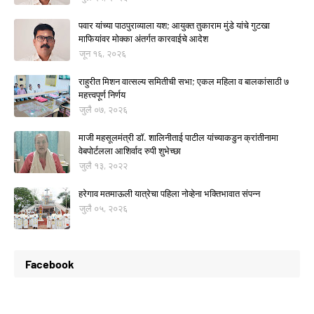
पवार यांच्या पाठपुराव्याला यश; आयुक्त तुकाराम मुंडे यांचे गुटखा
माफियांवर मोक्का अंतर्गत कारवाईचे आदेश
जून १६, २०२६
राहुरीत मिशन वात्सल्य समितीची सभा; एकल महिला व बालकांसाठी ७
महत्त्वपूर्ण निर्णय
जुलै ०७, २०२६
माजी महसूलमंत्री डॉ. शालिनीताई पाटील यांच्याकडुन क्रांतीनामा
वेबपोर्टलला आशिर्वाद रुपी शुभेच्छा
जुलै १३, २०२२
हरेगाव मतमाऊली यात्रेचा पहिला नोव्हेना भक्तिभावात संपन्न
जुलै ०५, २०२६
Facebook