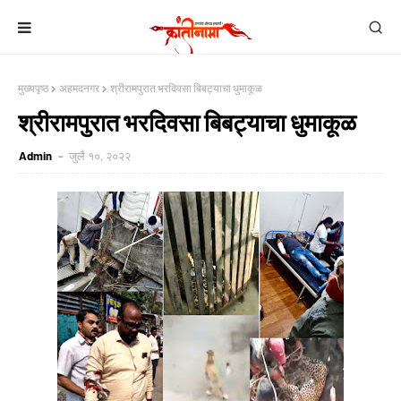
मुख्यपृष्ठ
अहमदनगर
श्रीरामपुरात भरदिवसा बिबट्याचा धुमाकूळ
श्रीरामपुरात भरदिवसा बिबट्याचा धुमाकूळ
Admin
जुलै १०, २०२२