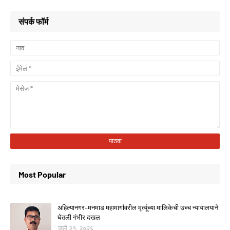
संपर्क फॉर्म
Most Popular
अहिल्यानगर–मनमाड महामार्गावरील मृत्यूंच्या मालिकेची उच्च न्यायालयाने
घेतली गंभीर दखल
जुलै २१, २०२६