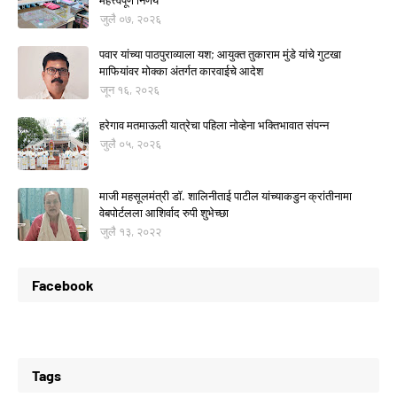
महत्त्वपूर्ण निर्णय
जुलै ०७, २०२६
पवार यांच्या पाठपुराव्याला यश; आयुक्त तुकाराम मुंडे यांचे गुटखा
माफियांवर मोक्का अंतर्गत कारवाईचे आदेश
जून १६, २०२६
हरेगाव मतमाऊली यात्रेचा पहिला नोव्हेना भक्तिभावात संपन्न
जुलै ०५, २०२६
माजी महसूलमंत्री डॉ. शालिनीताई पाटील यांच्याकडुन क्रांतीनामा
वेबपोर्टलला आशिर्वाद रुपी शुभेच्छा
जुलै १३, २०२२
Facebook
Tags