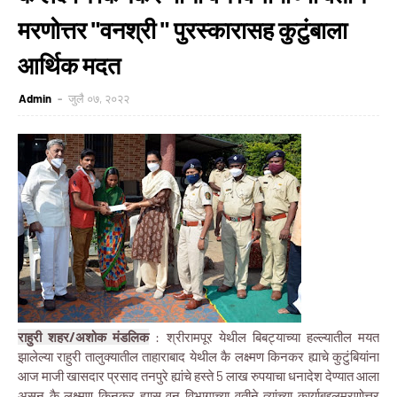
मरणोत्तर "वनश्री " पुरस्कारासह कुटुंबाला
आर्थिक मदत
Admin
जुलै ०७, २०२२
राहुरी शहर/अशोक मंडलिक
: श्रीरामपूर येथील बिबट्याच्या हल्ल्यातील मयत
झालेल्या राहुरी तालुक्यातील ताहाराबाद येथील कै लक्ष्मण किनकर ह्याचे कुटुंबियांना
आज माजी खासदार प्रसाद तनपुरे ह्यांचे हस्ते 5 लाख रुपयाचा धनादेश देण्यात आला
असून कै लक्ष्मण किनकर ह्यास वन विभागाच्या वतीने त्यांच्या कार्याबद्दलमरणोत्तर