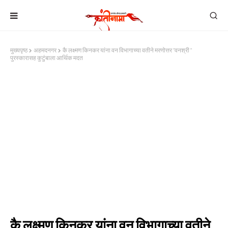
मुख्यपृष्ठ
अहमदनगर
कै लक्ष्मण किनकर यांना वन विभागाच्या वतीने मरणोत्तर "वनश्री "
पुरस्कारासह कुटुंबाला आर्थिक मदत
कै लक्ष्मण किनकर यांना वन विभागाच्या वतीने