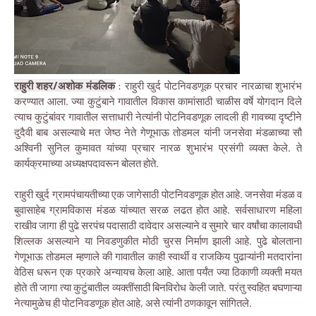
राहुरी शहर/अशोक मंडलिक
: राहुरी खुर्द पोटनिवडणूक प्रचार नारळाचा शुभारंभ
करण्यात आला. ज्या कुटुंबाने गावातील विकास कामांसाठी चाळीस वर्षे योगदान दिले
त्याच कुटुंबांवर गावातील सत्ताधारी नेत्यांनी पोटनिवडणूक लादली ही गावच्या दृष्टीने
दुदैवी बाब असल्याचे मत जेष्ठ नेते गेणूभाऊ तोडमल यांनी जनसेवा मंडळाच्या सौ
अश्विनी सुनिल कुमावत यांच्या प्रचार नारळ शुभारंभ प्रसंगी व्यक्त केले. ते
कार्यक्रमाच्या अध्यक्षपदावरून बोलत होते.
राहुरी खुर्द ग्रामपंचायतीच्या एक जागेसाठी पोटनिवडणूक होत आहे. जनसेवा मंडळ व
बुवासाहेब ग्रामविकास मंडळ यांच्यात सरळ लढत होत आहे. सर्वसाधारण महिला
राखीव जागा ही पुढे सरपंच पदासाठी दावेदार असल्याने व सुमारे चार वर्षांचा कालावधी
शिल्लक असल्याने या निवडणुकीत मोठी चुरस निर्माण झाली आहे. पुढे बोलताना
गेणूभाऊ तोडमल म्हणाले की गावातील काही स्वार्थी व राजकिय पुढाऱ्यांनी मतदारांना
वेठिस धरून एक प्रकारे अन्यायच केला आहे. आता पर्यंत ज्या ठिकाणी व्यक्ती मयत
होते ती जागा त्या कुटुंबातील व्यक्तींसाठी बिनविरोध केली जाते. परंतु स्वहित बघणाऱ्या
नेत्यामुळेच ही पोटनिवडणूक होत आहे, असे त्यांनी ठणकावून सांगितले.