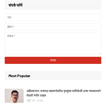
संपर्क फॉर्म
Most Popular
अहिल्यानगर–मनमाड महामार्गावरील मृत्यूंच्या मालिकेची उच्च न्यायालयाने
घेतली गंभीर दखल
जुलै २१, २०२६