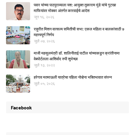
पवार यांच्या पाठपुराव्याला यश; आयुक्त तुकाराम मुंडे यांचे गुटखा
माफियांवर मोक्का अंतर्गत कारवाईचे आदेश
जून १६, २०२६
राहुरीत मिशन वात्सल्य समितीची सभा; एकल महिला व बालकांसाठी ७
महत्त्वपूर्ण निर्णय
जुलै ०७, २०२६
माजी महसूलमंत्री डॉ. शालिनीताई पाटील यांच्याकडुन क्रांतीनामा
वेबपोर्टलला आशिर्वाद रुपी शुभेच्छा
जुलै १३, २०२२
हरेगाव मतमाऊली यात्रेचा पहिला नोव्हेना भक्तिभावात संपन्न
जुलै ०५, २०२६
Facebook