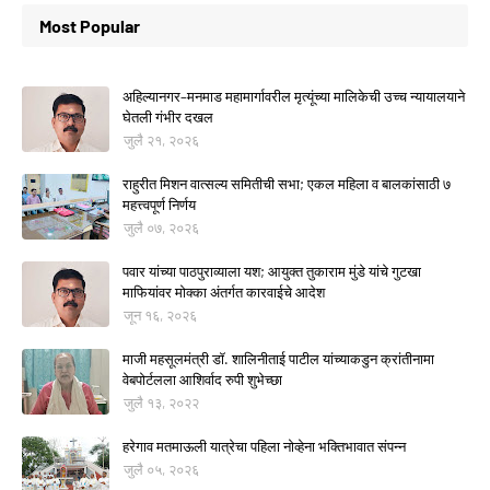
Most Popular
अहिल्यानगर–मनमाड महामार्गावरील मृत्यूंच्या मालिकेची उच्च न्यायालयाने
घेतली गंभीर दखल
जुलै २१, २०२६
राहुरीत मिशन वात्सल्य समितीची सभा; एकल महिला व बालकांसाठी ७
महत्त्वपूर्ण निर्णय
जुलै ०७, २०२६
पवार यांच्या पाठपुराव्याला यश; आयुक्त तुकाराम मुंडे यांचे गुटखा
माफियांवर मोक्का अंतर्गत कारवाईचे आदेश
जून १६, २०२६
माजी महसूलमंत्री डॉ. शालिनीताई पाटील यांच्याकडुन क्रांतीनामा
वेबपोर्टलला आशिर्वाद रुपी शुभेच्छा
जुलै १३, २०२२
हरेगाव मतमाऊली यात्रेचा पहिला नोव्हेना भक्तिभावात संपन्न
जुलै ०५, २०२६