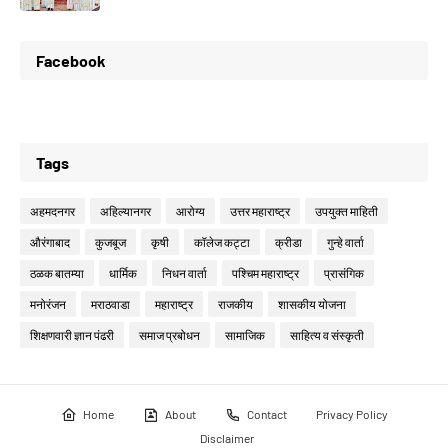
Facebook
Tags
अहमदनगर
अहिल्यानगर
आरोग्य
उत्तर महाराष्ट्र
उपयुक्त माहिती
औरंगाबाद
कुजबूज
कृषी
कॉलेज कट्टा
क्रीडा
गुन्हे वार्ता
ठळक बातम्या
धार्मिक
निधन वार्ता
पश्चिम महाराष्ट्र
प्रासंगिक
मनोरंजन
मराठवाडा
महाराष्ट्र
राजकीय
शासकीय योजना
शिक्षणवारी ज्ञान पंढरी
समाज प्रबोधन
सामाजिक
साहित्य व संस्कृती
Home
About
Contact
Privacy Policy
Disclaimer