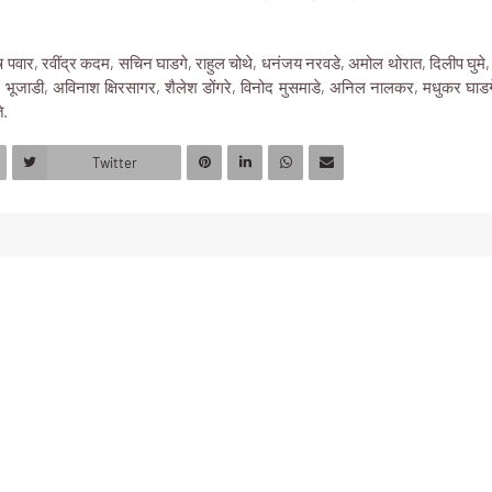
ष पवार, रवींद्र कदम, सचिन घाडगे, राहुल चोथे, धनंजय नरवडे, अमोल थोरात, दिलीप घुमे, ज
र भूजाडी, अविनाश क्षिरसागर, शैलेश डोंगरे, विनोद मुसमाडे, अनिल नालकर, मधुकर घाडग
े.
Twitter