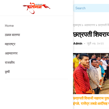
मुख्यपृष्ठ
अहमदनगर
छत्रपती शि
Home
छत्रपती शिवराय
ठळक बातम्या
Admin
जुलै ०७, २०२२
महाराष्ट्र
अहमदनगर
राजकीय
कृषी
छत्रपती शिवाजी महाराज पुतळ
इंगळे, राजेंद्र लबडे आदींसह 