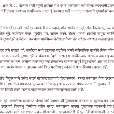
: आज दि.२० डिसेंबर रोजी राहुरी तहसिल येथे मराठा एकीकरण समितीच्या सदस्यांनी एकत्
ाची विटंबना करणाऱ्या माथेफिरुवर कारवाई करण्यात यावी व कर्नाटक राज्याचे मुख्यमंत्री बसवर
तीचे देवेंद्र लांबे, राजेंद्र लबडे, विजय गव्हाणे, ॲड. गोविंद तनपुरे, ॲड. निलेश धुमाळ,
अशोक तुपे, ऋषिकेश येवले, प्रदीप भोर, सचिन करपे, रोहन भूजाडी आदींची प्रमुख उपस
े मुख्यमंत्री व विटंबना करणाऱ्या माथेफिरू विरोधात घोषणा देत परिसर दणाणून सोडला होता.
द्र लांबे म्हणाले की, कर्नाटक मध्ये झालेल्या घटनेचा आम्ही संविधानिक पद्धतीने निषेध नोंद
े कर्नाटक राज्याचे मुख्यामंत्री व विकृत मनोवृत्ती असणाऱ्या माथेफिरुवर तात्काळ कारव
ंनी स्थापन केलेल्या महाराष्ट्राच्या शेजारच्या राज्यात संपूर्ण हिंदुस्थानचे आराध्य 
यांना कठोर शासन न झाल्यास याचे तिव्र प्रतिसाद सर्वत्र दिसल्या शिवाय राहणार नाही.
ंड हिंदुस्थानचे तसेच संपूर्ण महाराष्ट्रराज्याचे प्रेरणास्थान, मराठा समाजाचे दैवत छत्र
शिव नगरातील अश्वारुढ पुतळ्यावर निच प्रवृत्ती असलेल्या समाजकंटकांनी गुरुवार दि.१६
्याच दिवशी त्याचे पडसाद महाराष्ट्रात उमटायला सुरुवात झाली आहे.
्यमंत्री असलेल्या बसवराज बोम्मई यांचे वक्तव्य की "पुतळ्याची विटंबना ही शुल्लक बाब 
 छत्रपती शिवशंभु प्रेमींच्या तसेच मराठा समाजाच्या भावना दुखावल्या प्रकरणी त्या 
ठोर शासन करण्यात यावे अशी मागणी मा.प्रधानमंत्री नरेंद्र मोदी यांना तहसीलदार शेख 