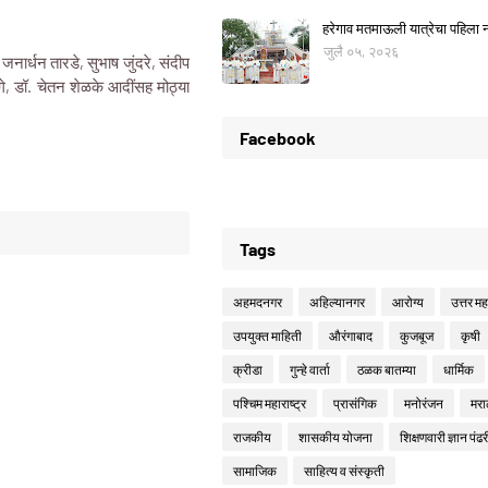
हरेगाव मतमाऊली यात्रेचा पहिला नो
जुलै ०५, २०२६
नार्धन तारडे, सुभाष जुंदरे, संदीप
े, डॉ. चेतन शेळके आदींसह मोठ्या
Facebook
Tags
अहमदनगर
अहिल्यानगर
आरोग्य
उत्तर महा
उपयुक्त माहिती
औरंगाबाद
कुजबूज
कृषी
क्रीडा
गुन्हे वार्ता
ठळक बातम्या
धार्मिक
पश्चिम महाराष्ट्र
प्रासंगिक
मनोरंजन
मरा
राजकीय
शासकीय योजना
शिक्षणवारी ज्ञान पंढर
सामाजिक
साहित्य व संस्कृती