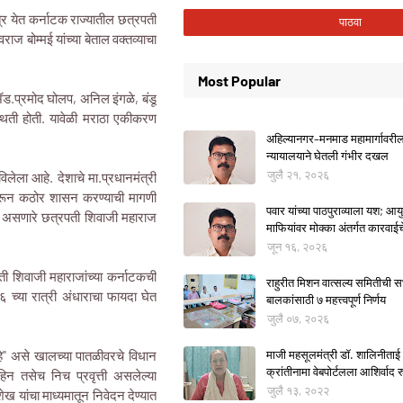
र येत कर्नाटक राज्यातील छत्रपती
ाज बोम्मई यांच्या बेताल वक्तव्याचा
Most Popular
 ॲड.प्रमोद घोलप, अनिल इंगळे, बंडू
्थिती होती. यावेळी मराठा एकीकरण
अहिल्यानगर–मनमाड महामार्गावरील म
न्यायालयाने घेतली गंभीर दखल
जुलै २१, २०२६
विलेला आहे. देशाचे मा.प्रधानमंत्री
ाई करून कठोर शासन करण्याची मागणी
पवार यांच्या पाठपुराव्याला यश; आयुक
दैवत असणारे छत्रपती शिवाजी महाराज
माफियांवर मोक्का अंतर्गत कारवाई
जून १६, २०२६
पती शिवाजी महाराजांच्या कर्नाटकची
राहुरीत मिशन वात्सल्य समितीची
 च्या रात्री अंधाराचा फायदा घेत
बालकांसाठी ७ महत्त्वपूर्ण निर्णय
जुलै ०७, २०२६
आहे" असे खालच्या पातळीवरचे विधान
माजी महसूलमंत्री डॉ. शालिनीताई 
क्रांतीनामा वेबपोर्टलला आशिर्वाद रु
हिन तसेच निच प्रवृत्ती असलेल्या
जुलै १३, २०२२
यांचा माध्यमातून निवेदन देण्यात