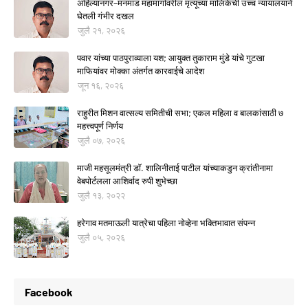
अहिल्यानगर–मनमाड महामार्गावरील मृत्यूंच्या मालिकेची उच्च न्यायालयाने
घेतली गंभीर दखल
जुलै २१, २०२६
पवार यांच्या पाठपुराव्याला यश; आयुक्त तुकाराम मुंडे यांचे गुटखा
माफियांवर मोक्का अंतर्गत कारवाईचे आदेश
जून १६, २०२६
राहुरीत मिशन वात्सल्य समितीची सभा; एकल महिला व बालकांसाठी ७
महत्त्वपूर्ण निर्णय
जुलै ०७, २०२६
माजी महसूलमंत्री डॉ. शालिनीताई पाटील यांच्याकडुन क्रांतीनामा
वेबपोर्टलला आशिर्वाद रुपी शुभेच्छा
जुलै १३, २०२२
हरेगाव मतमाऊली यात्रेचा पहिला नोव्हेना भक्तिभावात संपन्न
जुलै ०५, २०२६
Facebook