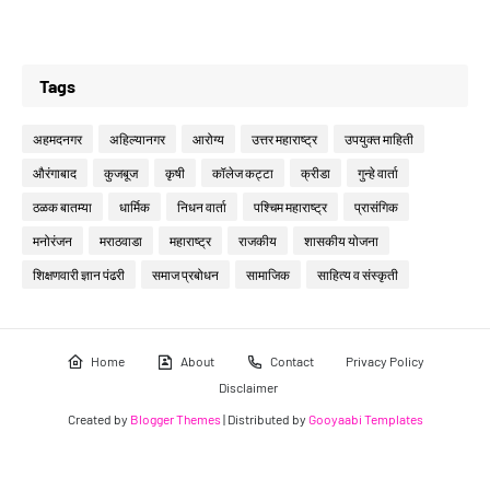
Tags
अहमदनगर
अहिल्यानगर
आरोग्य
उत्तर महाराष्ट्र
उपयुक्त माहिती
औरंगाबाद
कुजबूज
कृषी
कॉलेज कट्टा
क्रीडा
गुन्हे वार्ता
ठळक बातम्या
धार्मिक
निधन वार्ता
पश्चिम महाराष्ट्र
प्रासंगिक
मनोरंजन
मराठवाडा
महाराष्ट्र
राजकीय
शासकीय योजना
शिक्षणवारी ज्ञान पंढरी
समाज प्रबोधन
सामाजिक
साहित्य व संस्कृती
Home
About
Contact
Privacy Policy
Disclaimer
Created by
Blogger Themes
| Distributed by
Gooyaabi Templates