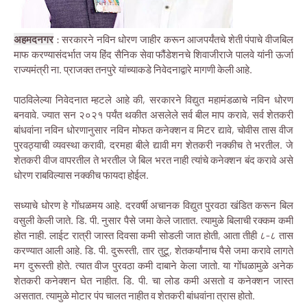
अहमदनगर
: सरकारने नविन धोरण जाहीर करून आजपर्यंतचे शेती पंपाचे वीजबिल
माफ करण्यासंदर्भात जय हिंद सैनिक सेवा फौंडेशनचे शिवाजीराजे पालवे यांनी ऊर्जा
राज्यमंत्री ना. प्राजक्त तनपुरे यांच्याकडे निवेदनाद्वारे मागणी केली आहे.
पाठविलेल्या निवेदनात म्हटले आहे की, सरकारने विद्युत महामंडळाचे नविन धोरण
बनवावे. ज्यात सन २०२१ पर्यंत थकीत असलेले सर्व बील माप करावे, सर्व शेतकरी
बांधवांना नविन धोरणानुसार नविन मोफत कनेक्शन व मिटर द्यावे, चोवीस तास वीज
पुरवठ्याची व्यवस्था करावी, दरमहा बीले द्यावी मग शेतकरी नक्कीच ते भरतील. जे
शेतकरी वीज वापरतील ते भरतील जे बिल भरत नाही त्यांचे कनेक्शन बंद करावे असे
धोरण राबविल्यास नक्कीच फायदा होईल.
सध्याचे धोरण हे गोंधळमय आहे. दरवर्षी अचानक विद्युत पुरवठा खंडित करून बिल
वसुली केली जाते. डि. पी. नुसार पैसे जमा केले जातात. त्यामुळे बिलाची रक्कम कमी
होत नाही. लाईट रात्री जास्त दिवसा कमी सोडली जात होती, आता तीही ८-८ तास
करण्यात आली आहे. डि. पी. दुरूस्ती, तार तुटू, शेतकर्यांनाच पैसे जमा करावे लागते
मग दुरूस्ती होते. त्यात वीज पुरवठा कमी दाबाने केला जातो. या गोंधळामुळे अनेक
शेतकरी कनेक्शन घेत नाहीत. डि. पी. चा लोड कमी असतो व कनेक्शन जास्त
असतात. त्यामुळे मोटार पंप चालत नाहीत व शेतकरी बांधवांना त्रास होतो.