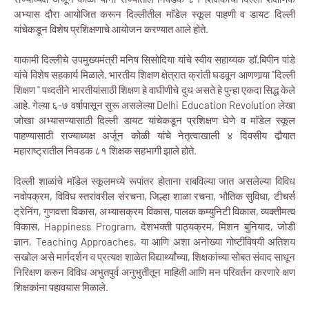
अभ्यास दौरा आयोजित करून दिल्लीतील माॅडेल स्कूल पाहणी व डायट दिल्ली
यांचेकडून विशेष प्रशिक्षणाचे आयोजन करण्यात आले होते.
याकामी दिल्लीचे उपमुख्यमंत्री मनिष सिसोदिया यांचे स्वीय सहाय्यक डॉ.बिपीन पांडे
यांचे विशेष सहकार्य मिळाले. भारतीय शिक्षण क्षेत्रात क्रांती घडवून आणणार्‍या "दिल्ली
शिक्षण " पध्दतीने भारतीयांसाठी शिक्षण हे वाघीणीचे दुध असते हे पुन्हा एकदा सिद्ध केले
आहे. गेल्या ६-७ वर्षापासून सुरू असलेल्या Delhi Education Revolution लेखा
जोखा अभ्यासण्यासाठी दिल्ली डायट यांचेकडून प्रशिक्षण घेणे व माॅडेल स्कूल
पाहण्यासाठी राज्याध्यक्ष अर्जून कोळी यांचे नेतृत्वाखाली ४ दिवसीय दौर्‍यात
महाराष्ट्रातील निवडक ८१ शिक्षक सहभागी झाले होते.
दिल्ली शाळांचे माॅडेल स्कूलमध्ये रूपांतर होताना राबविल्या जात असलेल्या विविध
नवोपक्रम, विविध स्तरांवरील संरचना, जिल्हा शाळा रचना, भौतिक सुविधा, टीचर्स
ट्रेनिंग, गुणवत्ता विकास, अभ्यासक्रम विकास, पालक कम्युनिटी विकास, व्यक्तीमत्व
विकास, Happiness Program, देशभक्ती पाठ्यक्रम, मिशन बुनियाद, जोडी
ज्ञान, Teaching Approaches, या आणि अशा अनोख्या गोष्टींविषयी अतिशय
सखोल असे मार्गदर्शन व प्रत्यक्ष शाळेत विद्यार्थ्यांच्या, शिक्षकांच्या सोबत संवाद साधून
निरिक्षण करुन विविध अभुतपुर्व अनुभुतीतून माहिती आणि मन परिवर्तन करणारे क्षण
शिक्षकांना पहावयास मिळाले.