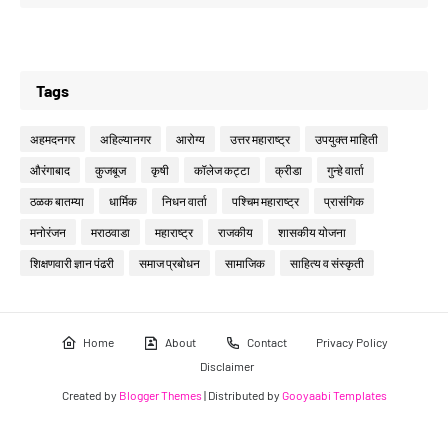
Tags
अहमदनगर
अहिल्यानगर
आरोग्य
उत्तर महाराष्ट्र
उपयुक्त माहिती
औरंगाबाद
कुजबूज
कृषी
कॉलेज कट्टा
क्रीडा
गुन्हे वार्ता
ठळक बातम्या
धार्मिक
निधन वार्ता
पश्चिम महाराष्ट्र
प्रासंगिक
मनोरंजन
मराठवाडा
महाराष्ट्र
राजकीय
शासकीय योजना
शिक्षणवारी ज्ञान पंढरी
समाज प्रबोधन
सामाजिक
साहित्य व संस्कृती
Home
About
Contact
Privacy Policy
Disclaimer
Created by
Blogger Themes
| Distributed by
Gooyaabi Templates