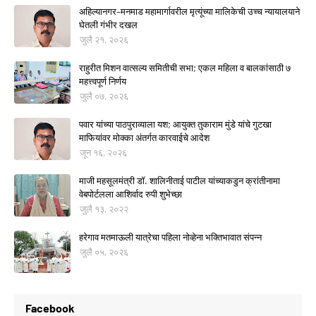
अहिल्यानगर–मनमाड महामार्गावरील मृत्यूंच्या मालिकेची उच्च न्यायालयाने
घेतली गंभीर दखल
जुलै २१, २०२६
राहुरीत मिशन वात्सल्य समितीची सभा; एकल महिला व बालकांसाठी ७
महत्त्वपूर्ण निर्णय
जुलै ०७, २०२६
पवार यांच्या पाठपुराव्याला यश; आयुक्त तुकाराम मुंडे यांचे गुटखा
माफियांवर मोक्का अंतर्गत कारवाईचे आदेश
जून १६, २०२६
माजी महसूलमंत्री डॉ. शालिनीताई पाटील यांच्याकडुन क्रांतीनामा
वेबपोर्टलला आशिर्वाद रुपी शुभेच्छा
जुलै १३, २०२२
हरेगाव मतमाऊली यात्रेचा पहिला नोव्हेना भक्तिभावात संपन्न
जुलै ०५, २०२६
Facebook