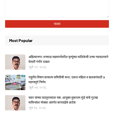
Most Popular
अहिल्यानगर–मनमाड महामार्गावरील मृत्यूंच्या मालिकेची उच्च न्यायालयाने
घेतली गंभीर दखल
जुलै २१, २०२६
राहुरीत मिशन वात्सल्य समितीची सभा; एकल महिला व बालकांसाठी ७
महत्त्वपूर्ण निर्णय
जुलै ०७, २०२६
पवार यांच्या पाठपुराव्याला यश; आयुक्त तुकाराम मुंडे यांचे गुटखा
माफियांवर मोक्का अंतर्गत कारवाईचे आदेश
जून १६, २०२६