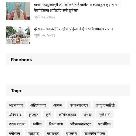
माजी महसूलमंत्री डॉ. शालिनीताई पाटील यांच्याकडुन क्रांतीनामा
वेबपोर्टलला आशिर्वाद रुपी शुभेच्छा
जुलै १३, २०२२
हरेगाव मतमाऊली यात्रेचा पहिला नोव्हेना भक्तिभावात संपन्न
जुलै ०५, २०२६
Facebook
Tags
अहमदनगर
अहिल्यानगर
आरोग्य
उत्तर महाराष्ट्र
उपयुक्त माहिती
औरंगाबाद
कुजबूज
कृषी
कॉलेज कट्टा
क्रीडा
गुन्हे वार्ता
ठळक बातम्या
धार्मिक
निधन वार्ता
पश्चिम महाराष्ट्र
प्रासंगिक
मनोरंजन
मराठवाडा
महाराष्ट्र
राजकीय
शासकीय योजना