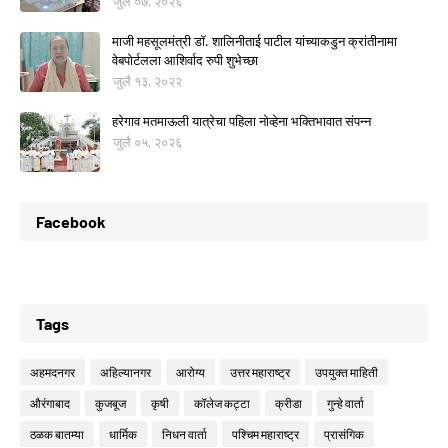
जुलै ०७, २०२६
माजी महसूलमंत्री डॉ. शालिनीताई पाटील यांच्याकडुन क्रांतीनामा
वेबपोर्टलला आशिर्वाद रुपी शुभेच्छा
जुलै १३, २०२२
हरेगाव मतमाऊली यात्रेचा पहिला नोव्हेना भक्तिभावात संपन्न
जुलै ०५, २०२६
Facebook
Tags
अहमदनगर
अहिल्यानगर
आरोग्य
उत्तर महाराष्ट्र
उपयुक्त माहिती
औरंगाबाद
कुजबूज
कृषी
कॉलेज कट्टा
क्रीडा
गुन्हे वार्ता
ठळक बातम्या
धार्मिक
निधन वार्ता
पश्चिम महाराष्ट्र
प्रासंगिक