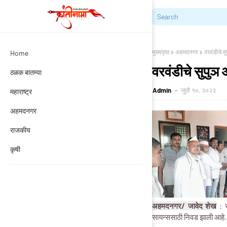
मुख्यपृष्ठ
अहमदनगर
वरवंडीचे 
Home
वरवंडीचे सुपुञ
ठळक बातम्या
Admin
जुलै १०, २०२२
महाराष्ट्र
अहमदनगर
राजकीय
कृषी
अहमदनगर/ जावेद शेख
: र
सायन्ससाठी निवड झाली आहे.