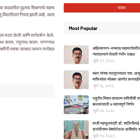
ा काळातील पुढच्या शिक्षणाचे महत्व
ब्लु विद्यापीठात निवड झाली आहे. आता
Most Popular
याला मदत केली आणि मार्गदर्शन केले.
क्षनाथ कदम, रघुनाथ कदम, जगन्नाथ
अहिल्यानगर–मनमाड महामार्गावरील म
्तींनी त्याचा सत्कार करून मनोबल
न्यायालयाने घेतली गंभीर दखल
जुलै २१, २०२६
पवार यांच्या पाठपुराव्याला यश; आयुक
माफियांवर मोक्का अंतर्गत कारवाई
जून १६, २०२६
राहुरीत मिशन वात्सल्य समितीची
बालकांसाठी ७ महत्त्वपूर्ण निर्णय
जुलै ०७, २०२६
माजी महसूलमंत्री डॉ. शालिनीताई 
क्रांतीनामा वेबपोर्टलला आशिर्वाद रु
जुलै १३, २०२२