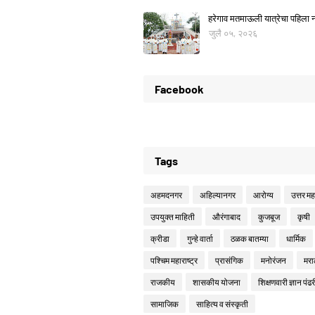
हरेगाव मतमाऊली यात्रेचा पहिला नो
जुलै ०५, २०२६
Facebook
Tags
अहमदनगर
अहिल्यानगर
आरोग्य
उत्तर महा
उपयुक्त माहिती
औरंगाबाद
कुजबूज
कृषी
क्रीडा
गुन्हे वार्ता
ठळक बातम्या
धार्मिक
पश्चिम महाराष्ट्र
प्रासंगिक
मनोरंजन
मरा
राजकीय
शासकीय योजना
शिक्षणवारी ज्ञान पंढर
सामाजिक
साहित्य व संस्कृती