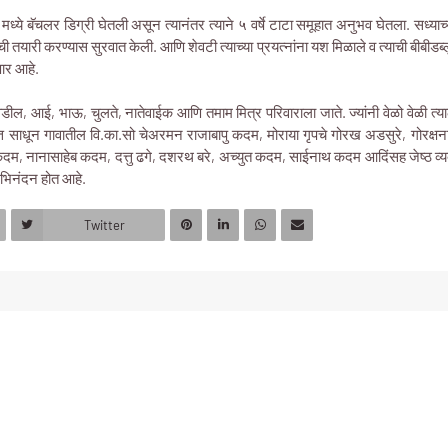
ये बॅचलर डिग्री घेतली असून त्यानंतर त्याने ५ वर्षे टाटा समूहात अनुभव घेतला. सध्याच्य
्षांची तयारी करण्यास सुरवात केली. आणि शेवटी त्याच्या प्रयत्नांना यश मिळाले व त्याची बीबीड
ेणार आहे.
चे वडील, आई, भाऊ, चुलते, नातेवाईक आणि तमाम मित्र परिवाराला जाते. ज्यांनी वेळो वेळी त्
चित्त साधून गावातील वि.का.सो चेअरमन राजाबापु कदम, मोराया गृपचे गोरख अडसुरे, गोर
म, नानासाहेब कदम, दत्तु ढगे, दशरथ बरे, अच्युत कदम, साईनाथ कदम आदिंसह जेष्ठ व्यक
 अभिनंदन होत आहे.
Twitter