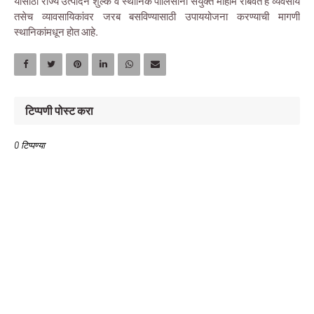
यासाठी राज्य उत्पादन शुल्क व स्थानिक पोलिसांनी संयुक्त मोहीम राबवत हे व्यवसाय
तसेच व्यावसायिकांवर जरब बसविण्यासाठी उपाययोजना करण्याची मागणी
स्थानिकांमधून होत आहे.
टिप्पणी पोस्ट करा
0 टिप्पण्या