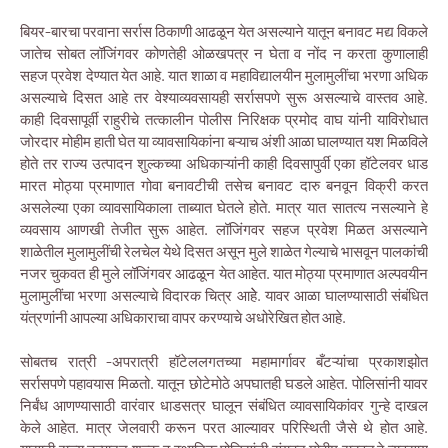
बियर-बारचा परवाना सर्रास ठिकाणी आढळून येत असल्याने यातून बनावट मद्य विकले
जातेच सोबत लॉजिंगवर कोणतेही ओळखपत्र न घेता व नोंद न करता कुणालाही
सहज प्रवेश देण्यात येत आहे. यात शाळा व महाविद्यालयीन मुलामुलींचा भरणा अधिक
असल्याचे दिसत आहे तर वेश्याव्यवसायही सर्रासपणे सुरू असल्याचे वास्तव आहे.
काही दिवसापूर्वी राहुरीचे तत्कालीन पोलीस निरिक्षक प्रमोद वाघ यांनी याविरोधात
जोरदार मोहीम हाती घेत या व्यावसायिकांना बऱ्याच अंशी आळा घालण्यात यश मिळविले
होते तर राज्य उत्पादन शुल्कच्या अधिकाऱ्यांनी काही दिवसापुर्वी एका हॉटेलवर धाड
मारत मोठ्या प्रमाणात गोवा बनावटीची तसेच बनावट दारु बनवून विक्री करत
असलेल्या एका व्यावसायिकाला ताब्यात घेतले होते. मात्र यात सातत्य नसल्याने हे
व्यवसाय आणखी तेजीत सुरू आहेत. लॉजिंगवर सहज प्रवेश मिळत असल्याने
शाळेतील मुलामुलींची रेलचेल येथे दिसत असून मुले शाळेत गेल्याचे भासवून पालकांची
नजर चुकवत ही मुले लॉजिंगवर आढळून येत आहेत. यात मोठ्या प्रमाणात अल्पवयीन
मुलामुलींचा भरणा असल्याचे विदारक चित्र आहेे. यावर आळा घालण्यासाठी संबंधित
यंत्रणांनी आपल्या अधिकाराचा वापर करण्याचे अधोरेखित होत आहे.
सोबतच रात्री -अपरात्री हॉटेललगतच्या महामार्गावर बँटऱ्यांचा प्रकाशझोत
सर्रासपणे पहावयास मिळतो. यातून छोटेमोठे अपघातही घडले आहेत. पोलिसांनी यावर
निर्बंध आणण्यासाठी वारंवार धाडसत्र घालून संबंधित व्यावसायिकांवर गुन्हे दाखल
केले आहेत. मात्र जेलवारी करून परत आल्यावर परिस्थिती जैसे थे होत आहे.