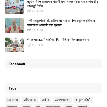
राहुरीत मिशन वात्सल्य समितीची सभा; एकल महिला व बालकांसाठी ७
महत्त्वपूर्ण निर्णय
जुलै ०७, २०२६
माजी महसूलमंत्री डॉ. शालिनीताई पाटील यांच्याकडुन क्रांतीनामा
वेबपोर्टलला आशिर्वाद रुपी शुभेच्छा
जुलै १३, २०२२
हरेगाव मतमाऊली यात्रेचा पहिला नोव्हेना भक्तिभावात संपन्न
जुलै ०५, २०२६
Facebook
Tags
अहमदनगर
अहिल्यानगर
आरोग्य
उत्तर महाराष्ट्र
उपयुक्त माहिती