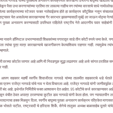
िवाजीराव नागवडे यांच्या पुतळ्याचे अनावरण कार्यक्रमात कारखाना उभारणी बापूंच्या खांद्याला
विकून पैसा उभा करणाऱ्याांच्या प्रतिमा तर लावल्या नाहीच पण त्यांच्या वारसाचे साधे नामोल्ल
ेल्या कार्यक्रमाच्या स्टेजवर फक्त नातेवाईकच होते हा कार्यक्रम कौटुंबिक नसुन संचालक
हाट्यावर येत असलेल्या कारखान्याचा गैर कारभार झाकण्यासाठी मुबंई ला जाऊन मोठ्या नेत्य
ण पुतळा अनावरण करण्यासाठी उपस्थित राहिलेले राष्ट्रीय नेते आदरणीय पवार साहेबांनी स
ंच्या नावाने हॉस्पिटल उभारण्यासाठी शिक्षकांच्या पगारातून साडे तीन कोटी रुपये जमा केले. प
टिकला त्यांचा पुत्र मात्र कारखान्याचे खाजगीकरण केल्याशिवाय राहणार नाही. त्यामुळेच 
म्हणाले.
ी वरच्या कोर्टात जाणार आहे आणि मी निवडणूक सुद्धा लढवणार आहे असे सांगत ठराविक सम
 नाही.
आपण सहकार महर्षी स्वर्गीय शिवाजीराव नागवडे यांच्या तालमीत सहकाराचे धडे घेतले 
रश्न राजेंद्र नागवडे यांंचे नाव न घेता विचारला आहे. राजेंद्र नागवडे यांनी जाणीवपूर्वक
्टलरी बंद आहे. इथेनॉल निर्मितीचे फक्त आश्वासन देत आहेत. 95 कोटीचे कर्ज कारखान्यावर
पासून वंचीत ठेवत अपात्र ठरवण्याचा कुटील डाव नागवडे यांनी केला होता. पण न्यायालय
 मतदानाचा हक्क मिळवुन दिला. स्वर्गीय बापूच्या पुतळा अनावरण कार्यक्रम पत्रिकेत मागासव
पक भोसले पाटील, राष्ट्रवादी चे हरिदास शिर्के, सेनेचे तालुका अध्यक्ष बाळासाहेब दूतारे 