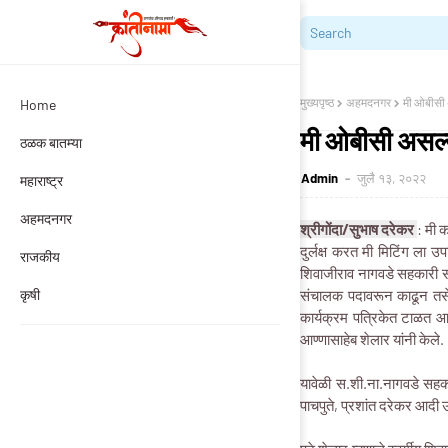
मुख्यपृष्ठ
अहमदनगर
मी ओबीसी 
Home
मी ओबीसी असल्य
ठळक बातम्या
Admin
जुलै १३, २०२२
महाराष्ट्र
अहमदनगर
श्रीगोंदा/सुभाष दरेकर
: मी क
दुर्लक्ष करत मी मिटिंग ला
राजकीय
शिवाजीराव नागवडे सहकारी स
कृषी
संचालक पदावरून काढून तसेच 
कार्यक्रम पत्रिकेत टाळत आमद
आण्णासाहेब शेलार यांनी केले.
यावेळी स.शी.ना.नागवडे सहक
पाचपुते, प्रशांत दरेकर आदी उ