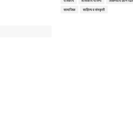
राजकीय
शासकीय योजना
शिक्षणवारी ज्ञान पंढर
सामाजिक
साहित्य व संस्कृती