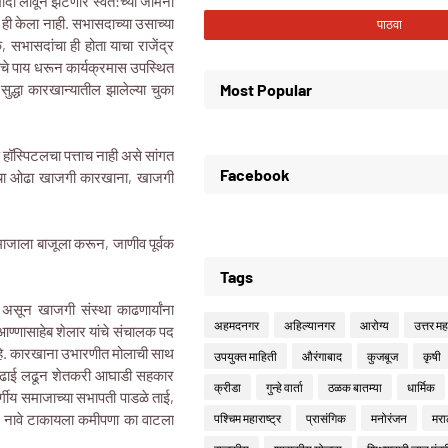
 खांदा लावून झटणारे स्वत:च्या जमिनी
ेख ही केला नाही. सभासदाच्या उसाच्या
, सभासदांचा ही होता याचा राजेंद्र
ांचे पाय धरून कार्यक्रमास उपस्थित
ुद्धा कारखान्यातील झालेल्या चुका
Most Popular
ण हॉस्पिटलचा पत्ताच नाही असे सांगत
Facebook
त्यांचा ओढा खाजगी कारखाना, खाजगी
ाजाला बाजूला करून, जाणीव पूर्वक
Tags
असून खाजगी संस्था काढणार्यांना
अहमदनगर
अहिल्यानगर
आरोग्य
उत्तर महा
 आण्णासाहेब शेलार यांचे संचालक पद
 आहे. कारखाना उभारणीत मोलाची साथ
उपयुक्त माहिती
औरंगाबाद
कुजबूज
कृषी
ीन लढाई लढून शेतकरी आघाडी सहकार
क्रीडा
गुन्हे वार्ता
ठळक बातम्या
धार्मिक
र्गीय समाजाच्या सभापती पाडळे ताई,
यांचे नावे टाकायला कमीपणा का वाटला
पश्चिम महाराष्ट्र
प्रासंगिक
मनोरंजन
मरा