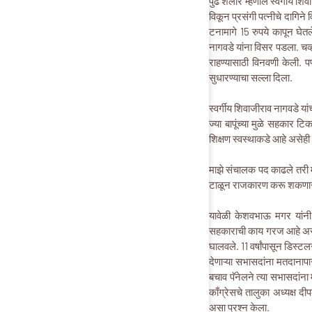
पुढे शेलार म्हणाले स्वर्गीय श
विकून प्रसंगी पत्नीचे दागिने 
टनामागे 15 रुपये कापून घेतल
नागवडे यांना विसर पडला. चव्
राहण्यासाठी विनवणी केली. प
सुधारण्याचा सल्ला दिला.
स्वर्गीय शिवाजीराव नागवडे या
ज्या बापूंच्या मुळे सहकार 
शिक्षण स्वस्थाकडे आहे असेही 
माझे संचालक पद काढले तरी म
टाळून राजकारण करू शकणार
यावेळी केशवभाऊ मगर यांनी 
सहकाराची काय गरज आहे असा प्
घालवले. 11 वर्षांपासून डिस
देणाऱ्या सभासदांना मतदाना
बचाव पॅनेलने त्या सभासदांना
काँग्रेसचे तालुका अध्यक्ष दी
असा प्रश्न केला.