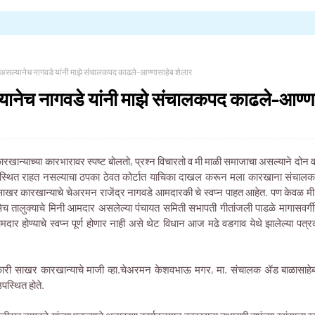
असल्यानेच नागवडे यांनी माझे संचालकपद काढले-आण्णासाहेब शेलार
ानेच नागवडे यांनी माझे संचालकपद काढले-आण्णा
ारखान्याच्या कारभारावर स्पष्ट बोलतो, प्रश्न विचारतो व मी माळी समाजाचा असल्याने दोन वर्षां
 उपस्थित राहत नसल्याचा ठपका ठेवत कोर्टात याचिका दाखल करून मला कारखाना संचालक 
ाखर कारखान्याचे चेअरमन राजेंद्र नागवडे आमदारकी चे स्वप्न पाहत आहेत. पण केवळ म
तालुक्याचे मिनी आमदार असलेल्या पंचायत समिती सभापती गीतांजली पाडळे मागासवर्गीय अ
ार होण्याचे स्वप्न पूर्ण होणार नाही असे थेट विधान आज मढे वडगाव येथे झालेल्या पत्रक
ारी साखर कारखान्याचे माजी व्हा.चेअरमन केशवभाऊ मगर, मा. संचालक ॲड बाळासाहेब क
पस्थित होते.