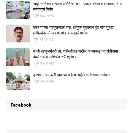
राहुरीत मिशन वात्सल्य समितीची सभा; एकल महिला व बालकांसाठी ७
महत्त्वपूर्ण निर्णय
जुलै ०७, २०२६
पवार यांच्या पाठपुराव्याला यश; आयुक्त तुकाराम मुंडे यांचे गुटखा
माफियांवर मोक्का अंतर्गत कारवाईचे आदेश
जून १६, २०२६
माजी महसूलमंत्री डॉ. शालिनीताई पाटील यांच्याकडुन क्रांतीनामा
वेबपोर्टलला आशिर्वाद रुपी शुभेच्छा
जुलै १३, २०२२
हरेगाव मतमाऊली यात्रेचा पहिला नोव्हेना भक्तिभावात संपन्न
जुलै ०५, २०२६
Facebook