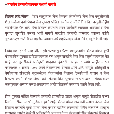
◾
भारतीय शेतकरी कामगार पक्षाची मागणी
विलास लाटे/पैठण
: पैठण तालुक्यात विज वितरण कंपनीतर्फे विज बिल वसुलीसाठी
शेतकऱ्यांच्या कृषी पंपाचा विज पुरवठा खंडित करने व सक्तीची विज बिल वसुली मोहीम
राबविण्यात येत आहे. विज वितरण कंपनीने सदर कार्यवाही तात्काळ थांबवावी व विज
पुरवठा सुरळीत करावा अशी मागणी भारतीय शेतकरी कामगार पक्षाच्या वतीने
गुरुवार,२५ रोजी पैठण तहसिल कार्यालयाचे तहसिलदार यांना निवेदनाद्वारे केली आहे.
निवेदनात म्हटले आहे की, महावितरणकडून पैठण तालुक्यातील शेतकऱ्यांच्या कृषी
पंपाचा विज पुरवठा खंडित करण्यात येत असून सक्तीने विज बिल वसुली करण्यात येत
आहे. तर दुसरीकडे अतिवृष्टी अनुदान हेक्टरी १० हजार रुपये जाहीर करुन
प्रत्यक्षात ४ हजार ५०० रुपये शेतकऱ्यांना देण्यात आले आहे. यामुळे अतिवृष्टी व
वेगवेगळ्या संकटाने ग्रासलेल्या शेतकऱ्यांना दिलासा देण्याऐवजी शासन व विज
वितरण कंपनी शेतकऱ्यांच्या कृषी पंपाचा विज पुरवठा खंडीत करुन शेतकऱ्यांवर
एकप्रकारे अन्याय करत असल्याचा आरोप शेतकरी कामगार पक्षाने केला आहे.
विज पुरवठा खंडित केल्याने शेतकरी हवालदिल झाला असून यामुळे शेतातील उभ्या
पिकांना सिंचन करणे मुश्किल झाले आहे. शेतकऱ्यांच्या अडचणी लक्षात घेऊन विज
वितरण कंपनीने कृषी पंपाचा विज पुरवठा खंडित करण्याची मोहीम तातडीने थांबवून
शासनाने जाहीर केलेली अतिवृष्टीचे अनुदान देवून शेतकऱ्यांवरील संकटाचे निवारण