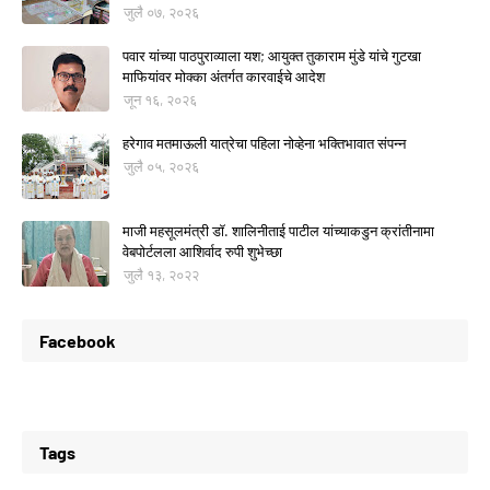
जुलै ०७, २०२६
पवार यांच्या पाठपुराव्याला यश; आयुक्त तुकाराम मुंडे यांचे गुटखा
माफियांवर मोक्का अंतर्गत कारवाईचे आदेश
जून १६, २०२६
हरेगाव मतमाऊली यात्रेचा पहिला नोव्हेना भक्तिभावात संपन्न
जुलै ०५, २०२६
माजी महसूलमंत्री डॉ. शालिनीताई पाटील यांच्याकडुन क्रांतीनामा
वेबपोर्टलला आशिर्वाद रुपी शुभेच्छा
जुलै १३, २०२२
Facebook
Tags