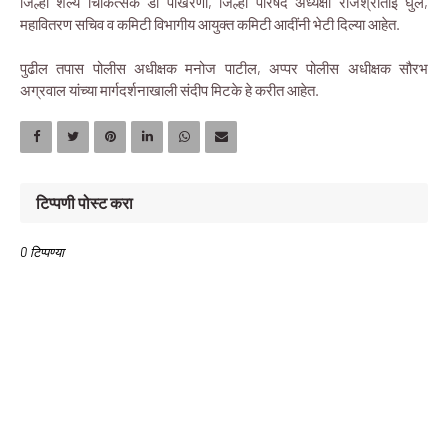
जिल्हा शल्य चिकित्सक डॉ पोखरणा, जिल्हा परिषद अध्यक्षा राजश्रीताई घुले,
महावितरण सचिव व कमिटी विभागीय आयुक्त कमिटी आदींनी भेटी दिल्या आहेत.
पुढील तपास पोलीस अधीक्षक मनोज पाटील, अप्पर पोलीस अधीक्षक सौरभ
अग्रवाल यांच्या मार्गदर्शनाखाली संदीप मिटके हे करीत आहेत.
टिप्पणी पोस्ट करा
0 टिप्पण्या