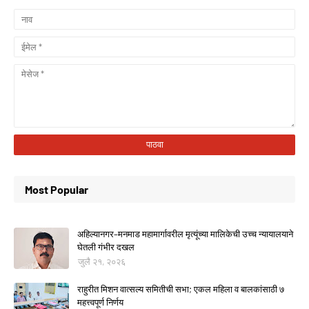
Most Popular
अहिल्यानगर–मनमाड महामार्गावरील मृत्यूंच्या मालिकेची उच्च न्यायालयाने
घेतली गंभीर दखल
जुलै २१, २०२६
राहुरीत मिशन वात्सल्य समितीची सभा; एकल महिला व बालकांसाठी ७
महत्त्वपूर्ण निर्णय