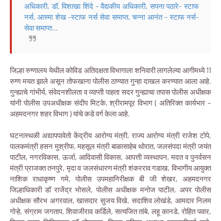
अधिकारी, डॉ. विशाखा शिंदे - वैद्यकीय अधिकारी, सपना पठारे- स्टाफ
नर्स, आस्मा शेख -स्टाफ नर्स सेवा समाप्त, चन्ना आनंत - स्टाफ नर्स-
सेवा समाप्त...
जिल्हा रुग्णालय येथील कोविड अतिदक्षता विभागाला शनिवारी लागलेल्या आगीमध्ये 11
रुग्ण मयत झाले असून तोफखाना पोलीस ठाण्यात गुन्हा दाखल करण्यात आला आहे.
गुन्ह्याचे गांभीर्य, संवेदनशीलता व व्याप्ती पाहता सदर गुन्ह्याचा तपास पोलीस अधीक्षक
यांनी पोलीस उपअधीक्षक संदीप मिटके, श्रीरामपूर विभाग ( अतिरिक्त कार्यभार –
अहमदनगर शहर विभाग ) यांचे कडे वर्ग केला आहे.
घटनास्थळी अद्यापपावेतो केंद्रीय आरोग्य मंत्री, राज्य आरोग्य मंत्री राजेश टोपे,
पालकमंत्री हसन मुश्रीफ, महसूल मंत्री बाळासाहेब थोरात, जलसंपदा मंत्री जयंत
पाटील, नगरविकास, ऊर्जा, आदिवासी विकास, आपत्ती व्यस्थापन, मदत व पुनर्वसन
मंत्री प्राजक्त तनपुरे, मृदा व जलसंधारण मंत्री शंकरराव गडाख, विभागीय आयुक्त
नाशिक राधाकृष्ण गमे, पोलीस उपमहानिरीक्षक बी जी शेखर, अहमदनगर
जिल्हाधिकारी डॉ राजेंद्र भोसले, पोलीस अधीक्षक मनोज पाटील, अपर पोलीस
अधीक्षक सौरभ अगरवाल, खासदार सुजय विखे, सदाशिव लोखंडे, आमदार निलम
गोऱ्हे, संग्राम जगताप, शिवाजीराव कर्डिले, सत्यजित तांबे, लहू कानडे, रोहित पवार,