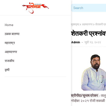
मुख्यपृष्ठ
अहमदनगर
शेतकरी प्र
Home
शेतकरी प्रश्नांव
ठळक बातम्या
Admin
जुलै १३, २०२२
महाराष्ट्र
अहमदनगर
राजकीय
कृषी
श्रीगोंदा/सुभाष दरेकर
: ताल
नोव्हेंबर २०२१ रोजी सकाळी १