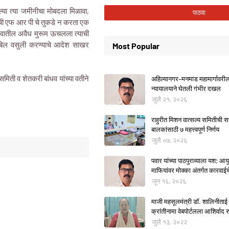
ल्या त्या जमीनीचा मोबदला मिळावा,
ऊसाची एफ आर पी चे तुकडे न करता एक
गावातील अवैध मुरूम ऊचलला त्याची
ज बिल वसुली करण्याचे आदेश साखर
Most Popular
ी समिती व शेतकरी बांधव यांच्या वतीने
अहिल्यानगर–मनमाड महामार्गावरील म
न्यायालयाने घेतली गंभीर दखल
जुलै २१, २०२६
राहुरीत मिशन वात्सल्य समितीची
बालकांसाठी ७ महत्त्वपूर्ण निर्णय
जुलै ०७, २०२६
पवार यांच्या पाठपुराव्याला यश; आयुक
माफियांवर मोक्का अंतर्गत कारवाई
जून १६, २०२६
माजी महसूलमंत्री डॉ. शालिनीताई 
क्रांतीनामा वेबपोर्टलला आशिर्वाद रु
जुलै १३, २०२२