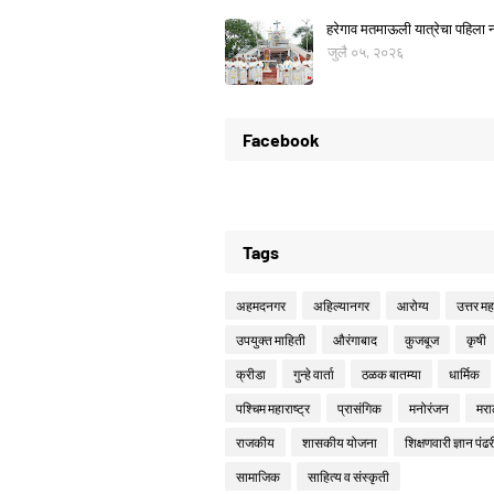
हरेगाव मतमाऊली यात्रेचा पहिला नो
जुलै ०५, २०२६
Facebook
Tags
अहमदनगर
अहिल्यानगर
आरोग्य
उत्तर महा
उपयुक्त माहिती
औरंगाबाद
कुजबूज
कृषी
क्रीडा
गुन्हे वार्ता
ठळक बातम्या
धार्मिक
पश्चिम महाराष्ट्र
प्रासंगिक
मनोरंजन
मरा
राजकीय
शासकीय योजना
शिक्षणवारी ज्ञान पंढर
सामाजिक
साहित्य व संस्कृती