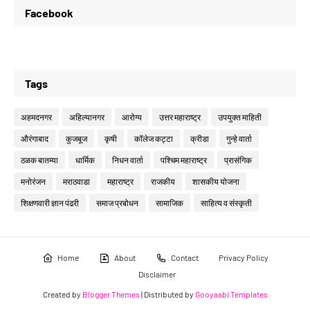
Facebook
Tags
अहमदनगर
अहिल्यानगर
आरोग्य
उत्तर महाराष्ट्र
उपयुक्त माहिती
औरंगाबाद
कुजबूज
कृषी
कॉलेज कट्टा
क्रीडा
गुन्हे वार्ता
ठळक बातम्या
धार्मिक
निधन वार्ता
पश्चिम महाराष्ट्र
प्रासंगिक
मनोरंजन
मराठवाडा
महाराष्ट्र
राजकीय
शासकीय योजना
शिक्षणवारी ज्ञान पंढरी
समाज प्रबोधन
सामाजिक
साहित्य व संस्कृती
Home
About
Contact
Privacy Policy
Disclaimer
Created by
Blogger Themes
| Distributed by
Gooyaabi Templates