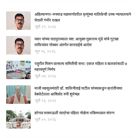
अहिल्यानगर–मनमाड महामार्गावरील मृत्यूंच्या मालिकेची उच्च न्यायालयाने
घेतली गंभीर दखल
जुलै २१, २०२६
पवार यांच्या पाठपुराव्याला यश; आयुक्त तुकाराम मुंडे यांचे गुटखा
माफियांवर मोक्का अंतर्गत कारवाईचे आदेश
जून १६, २०२६
राहुरीत मिशन वात्सल्य समितीची सभा; एकल महिला व बालकांसाठी ७
महत्त्वपूर्ण निर्णय
जुलै ०७, २०२६
माजी महसूलमंत्री डॉ. शालिनीताई पाटील यांच्याकडुन क्रांतीनामा
वेबपोर्टलला आशिर्वाद रुपी शुभेच्छा
जुलै १३, २०२२
हरेगाव मतमाऊली यात्रेचा पहिला नोव्हेना भक्तिभावात संपन्न
जुलै ०५, २०२६