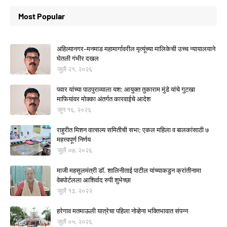
Most Popular
अहिल्यानगर–मनमाड महामार्गावरील मृत्यूंच्या मालिकेची उच्च न्यायालयाने
घेतली गंभीर दखल
जुलै २१, २०२६
पवार यांच्या पाठपुराव्याला यश; आयुक्त तुकाराम मुंडे यांचे गुटखा
माफियांवर मोक्का अंतर्गत कारवाईचे आदेश
जून १६, २०२६
राहुरीत मिशन वात्सल्य समितीची सभा; एकल महिला व बालकांसाठी ७
महत्त्वपूर्ण निर्णय
जुलै ०७, २०२६
माजी महसूलमंत्री डॉ. शालिनीताई पाटील यांच्याकडुन क्रांतीनामा
वेबपोर्टलला आशिर्वाद रुपी शुभेच्छा
जुलै १३, २०२२
हरेगाव मतमाऊली यात्रेचा पहिला नोव्हेना भक्तिभावात संपन्न
जुलै ०५, २०२६