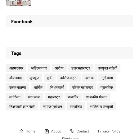
Facebook
Tags
अहमदनगर
अहिल्यानगर
आरोग्य
उत्तर महाराष्ट्र
उपयुक्त माहिती
औरंगाबाद
कुजबूज
कृषी
कॉलेज कट्टा
क्रीडा
गुन्हे वार्ता
ठळक बातम्या
धार्मिक
निधन वार्ता
पश्चिम महाराष्ट्र
प्रासंगिक
मनोरंजन
मराठवाडा
महाराष्ट्र
राजकीय
शासकीय योजना
शिक्षणवारी ज्ञान पंढरी
समाज प्रबोधन
सामाजिक
साहित्य व संस्कृती
Home
About
Contact
Privacy Policy
Disclaimer